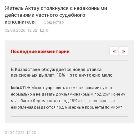
Житель Актау столкнулся с незаконными
действиями частного судебного
исполнителя
Общество
02.08.2026, 13:32
0
<
>
Последние комментарии
ия
В Казахстане обсуждается новая ставка
Иноп
пенсионных выплат: 10% - это ничтожно мало
журн
скры
kolu411 →
Может управлять этими финансами нужно
Apma
нормально а не давать друзьям-знакомым под 2%? Почему
прогн
мы в банке берем кредит под 18% а наши пенсионные
накопления раздаются под мизерные проценты по миру?
01.04.2025, 14:20