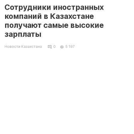
Сотрудники иностранных
компаний в Казахстане
получают самые высокие
зарплаты
Новости Казахстана
0
5 197
По итогам четвёртого квартала 2024 года
сотрудники компаний с иностранным
участием в Казахстане зарабатывали
существенно больше своих коллег из других
секторов экономики. Об этом сообщает
Lada.kz
со ссылкой на аналитический центр
DATA HUB
и Бюро национальной статистики
АСПиР РК.