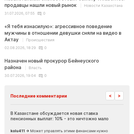
продавцы нашли новый рынок
Новости Казахстана
31.07.2026, 07:55
0
«Я тебя изнасилую»: агрессивное поведение
мужчины в отношении девушки сняли на видео в
Актау
Происшествия
02.08.2026, 18:29
0
Назначен новый прокурор Бейнеуского
района
Власть
30.07.2026, 19:04
0
<
>
Последние комментарии
ия
В Казахстане обсуждается новая ставка
Иноп
пенсионных выплат: 10% - это ничтожно мало
журн
скры
kolu411 →
Может управлять этими финансами нужно