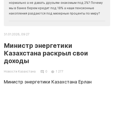
Apma
нормально а не давать друзьям-знакомым под 2%? Почему
прогн
мы в банке берем кредит под 18% а наши пенсионные
накопления раздаются под мизерные проценты по миру?
31.01.2026, 09:27
Министр энергетики
Казахстана раскрыл свои
доходы
Новости Казахстана
0
1 277
Министр энергетики Казахстана Ерлан
Аккенженов поделился информацией о своих
доходах в рамках официальной декларации,
сообщает
NUR.KZ
. Разговор состоялся в
кулуарах мажилиса, где министр ответил на