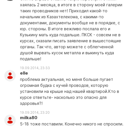
хаялась 2 месяца, в итоге в сторону моей галерии
таких проводников нет! Приходил какой-то
начальник из Казахтелекома, с какими-то
документами, документы вообще не в порядке, с
юр. стороны. В итоге вежливо послала его и
Кузькину мать куда подальше. ПКСК - совсем не в
курсах, сказали писать заявление в вышестоящие
органы. Так что, автор можете с облегченной
душой вырвать кусок металла и выкинуть куда
подальше!
19.09.2014, 23:33
elle
проблема актуальная, но меня больше пугает
огромная будка с кучей проводов, которую
установили на крыше над нашей квартирой.Кто в
курсе ответьте- насколько это опасно для
здоровья?!
19.09.2014, 23:20
milka80
5-18 тоже поставили. Конечно никого не спросили.