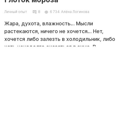
Личный опыт
8
6 734
Алёна Логинова
Жара, духота, влажность… Мысли
растекаются, ничего не хочется… Нет,
хочется либо залезть в холодильник, либо
хоть ненадолго оказаться в зиме. В
холодильник не поместишься, полки мешают.
А вот машину времени, оказывается, уже
изобрели. Это поэзия. В моем случае,
русская. Читайте, охлаждайтесь,
восхищайтесь!