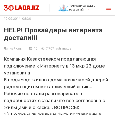
Температура воды в
море онлайн
19.09.2014, 08:30
HELP! Провайдеры интернета
достали!!!
Личный опыт
10
7 707
astranatus
Компания Казахтелеком предлагающая
подключение к Интернету в 13 мкр 23 доме
установила
В подьезде жилого дома возле моей дверей
рядом с щитом металлический ящик…
Рабочие не стали разговаривать в
подробностях сказали что все согласовна с
жильцами и с кэска… ВОПРОСЫ:
1 ) Должны ли жильцы быть поставлены в