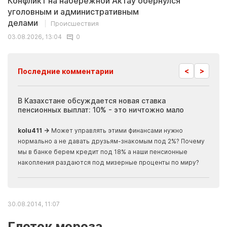
Конфликт на набережной Актау обернулся
уголовным и административным
делами
Происшествия
03.08.2026, 13:04
0
<
>
Последние комментарии
ия
В Казахстане обсуждается новая ставка
Иноп
пенсионных выплат: 10% - это ничтожно мало
журн
скры
kolu411 →
Может управлять этими финансами нужно
Apma
нормально а не давать друзьям-знакомым под 2%? Почему
прогн
мы в банке берем кредит под 18% а наши пенсионные
накопления раздаются под мизерные проценты по миру?
30.08.2014, 11:07
Глоток мороза