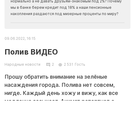
Apma
нормально а не давать друзьям-знакомым под 2%? Почему
прогн
мы в банке берем кредит под 18% а наши пенсионные
накопления раздаются под мизерные проценты по миру?
09.06.2022, 16:15
Полив ВИДЕО
Народные новости
2
2 531
Гость
Прошу обратить внимание на зелёные
насаждения города. Полива нет совсем,
нигде. Каждый день хожу и вижу, как все
медленно засыхает. Акимат рапортует о
поливе, согласно графика. Но есть глаза у
людей. Набережная 15 микрорайона, все
сохнет.