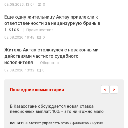
03.08.2026, 13:04
0
Еще одну жительницу Актау привлекли к
ответственности за нецензурную брань в
TikTok
Происшествия
02.08.2026, 19:48
0
Житель Актау столкнулся с незаконными
действиями частного судебного
исполнителя
Общество
02.08.2026, 13:32
0
<
>
Последние комментарии
ия
В Казахстане обсуждается новая ставка
Иноп
пенсионных выплат: 10% - это ничтожно мало
журн
скры
kolu411 →
Может управлять этими финансами нужно