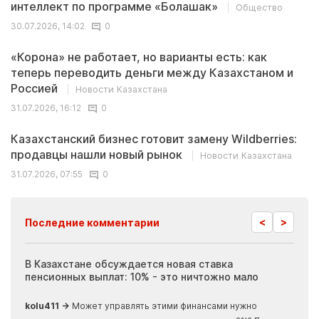
интеллект по программе «Болашак»
Общество
30.07.2026, 14:02
0
«Корона» не работает, но варианты есть: как
теперь переводить деньги между Казахстаном и
Россией
Новости Казахстана
31.07.2026, 16:12
0
Казахстанский бизнес готовит замену Wildberries:
продавцы нашли новый рынок
Новости Казахстана
31.07.2026, 07:55
0
<
>
Последние комментарии
ия
В Казахстане обсуждается новая ставка
Иноп
пенсионных выплат: 10% - это ничтожно мало
журн
скры
kolu411 →
Может управлять этими финансами нужно
Apma