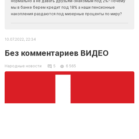
нормально а не давать друзьям-знакомым под 2%? Почему
прогн
мы в банке берем кредит под 18% а наши пенсионные
накопления раздаются под мизерные проценты по миру?
10.07.2022, 22:34
Без комментариев ВИДЕО
Народные новости
5
6 565