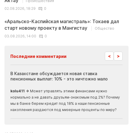
Актау
Происшествия
02.08.2026, 18:29
0
«Аральско-Каспийская магистраль»: Токаев дал
старт новому проекту в Мангистау
Общество
03.08.2026, 14:00
0
<
>
Последние комментарии
ия
В Казахстане обсуждается новая ставка
Иноп
пенсионных выплат: 10% - это ничтожно мало
журн
скры
kolu411 →
Может управлять этими финансами нужно
Apma
нормально а не давать друзьям-знакомым под 2%? Почему
прогн
мы в банке берем кредит под 18% а наши пенсионные
накопления раздаются под мизерные проценты по миру?