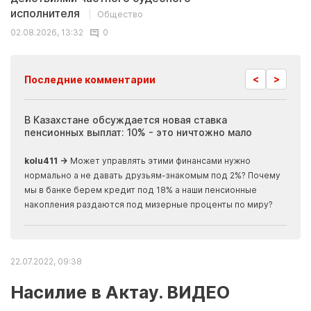
исполнителя
Общество
02.08.2026, 13:32
0
<
>
Последние комментарии
ия
В Казахстане обсуждается новая ставка
Иноп
пенсионных выплат: 10% - это ничтожно мало
журн
скры
kolu411 →
Может управлять этими финансами нужно
Apma
нормально а не давать друзьям-знакомым под 2%? Почему
прогн
мы в банке берем кредит под 18% а наши пенсионные
накопления раздаются под мизерные проценты по миру?
22.07.2022, 09:38
Насилие в Актау. ВИДЕО