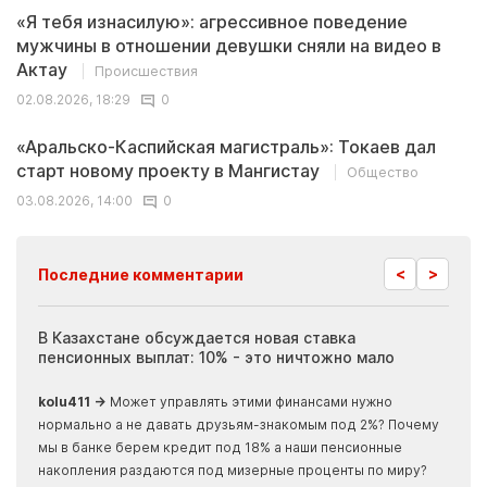
«Я тебя изнасилую»: агрессивное поведение
мужчины в отношении девушки сняли на видео в
Актау
Происшествия
02.08.2026, 18:29
0
«Аральско-Каспийская магистраль»: Токаев дал
старт новому проекту в Мангистау
Общество
03.08.2026, 14:00
0
<
>
Последние комментарии
ия
В Казахстане обсуждается новая ставка
Иноп
пенсионных выплат: 10% - это ничтожно мало
журн
скры
kolu411 →
Может управлять этими финансами нужно
Apma
нормально а не давать друзьям-знакомым под 2%? Почему
прогн
мы в банке берем кредит под 18% а наши пенсионные
накопления раздаются под мизерные проценты по миру?