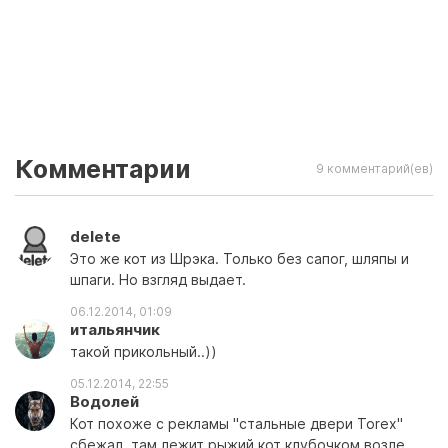
Комментарии
9 комментарий(ев)
delete
Это же кот из Шрэка. Только без сапог, шляпы и
шпаги. Но взгляд выдает.
06.12.2014, 01:09
итальянчик
такой прикольный..))
05.12.2014, 22:55
Водолей
Кот похоже с рекламы "стальные двери Torex"
сбежал, там лежит рыжий кот клубочком возле