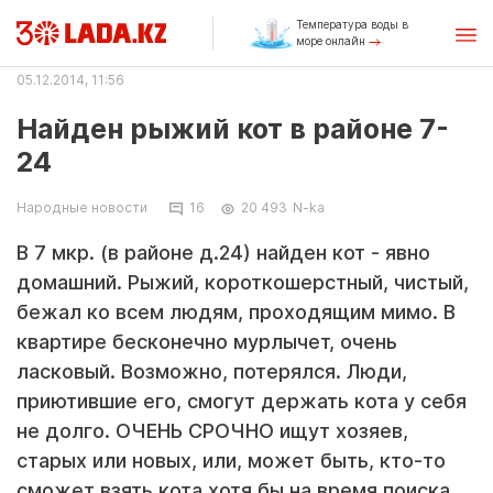
Температура воды в
море онлайн
05.12.2014, 11:56
Найден рыжий кот в районе 7-
24
Народные новости
16
20 493
N-ka
В 7 мкр. (в районе д.24) найден кот - явно
домашний. Рыжий, короткошерстный, чистый,
бежал ко всем людям, проходящим мимо. В
квартире бесконечно мурлычет, очень
ласковый. Возможно, потерялся. Люди,
приютившие его, смогут держать кота у себя
не долго. ОЧЕНЬ СРОЧНО ищут хозяев,
старых или новых, или, может быть, кто-то
сможет взять кота хотя бы на время поиска