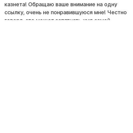
казнета! Обращаю ваше внимание на одну
ссылку, очень не понравившуюся мне! Честно
говоря, это может запятнать имя самой
ЛАДЫ, т.к. непосредственно использован этот
самый сайт для разработки лохотрона!
Честно сказать сам чуть не повелся....очень
все внимательно читал и не мог поверить, т.к.
сам пробовал этот метод и всё профукивал!
Сомнения прошли когда кликнул на логотип
лады, и сайт открыл туже самую страницу,
т.е. он не перешел на главную страничку
лады, потом увидел адрес сайта (левый)! А
вот хотелось просто нажать на крестик
(закрыть сайт) и раздумывать вновь этот
метод - и теперь только представьте себе
сколько людей УЖЕ повелось на это.
Сделал небольшой анализ сайта, смотрите