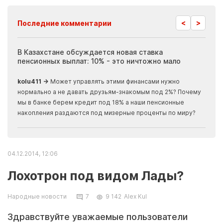
<
>
Последние комментарии
ия
В Казахстане обсуждается новая ставка
Иноп
пенсионных выплат: 10% - это ничтожно мало
журн
скры
kolu411 →
Может управлять этими финансами нужно
Apma
нормально а не давать друзьям-знакомым под 2%? Почему
прогн
мы в банке берем кредит под 18% а наши пенсионные
накопления раздаются под мизерные проценты по миру?
04.12.2014, 12:06
Лохотрон под видом Лады?
Народные новости
7
9 142
Alex Kul
Здравствуйте уважаемые пользователи