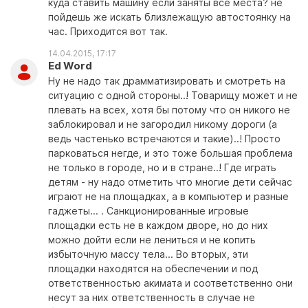
куда ставить машину если заняты все места? не
пойдешь же искать близлежащую автостоянку на
час. Приходится вот так.
14.04.2015, 17:17
Ed Word
Ну не надо так драмматизировать и смотреть на
ситуацию с одной стороны..! Товарищу может и не
плевать на всех, хотя бы потому что он никого не
заблокировал и не загородил никому дороги (а
ведь частенько встречаются и такие)..! Просто
парковаться негде, и это тоже большая проблема
не только в городе, но и в стране..! Где играть
детям - ну надо отметить что многие дети сейчас
играют не на площадках, а в компьютер и разные
гаджеты... . Санкционированные игровые
площадки есть не в каждом дворе, но до них
можно дойти если не лениться и не копить
избыточную массу тела... Во вторых, эти
площадки находятся на обеспечении и под
ответственностью акимата и соответственно они
несут за них ответственность в случае не