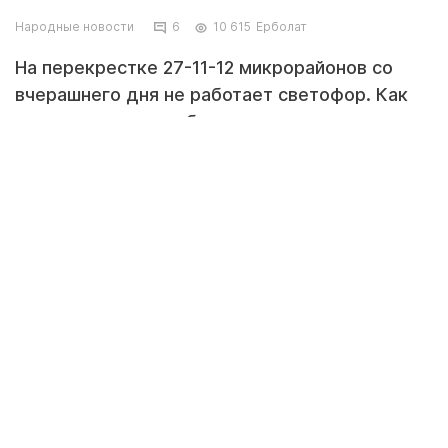
Народные новости
6
10 615
Ерболат
На перекрестке 27-11-12 микрорайонов со
вчерашнего дня не работает светофор. Как
следствие - вчера были аварии, сегодня
утром сбит человек.