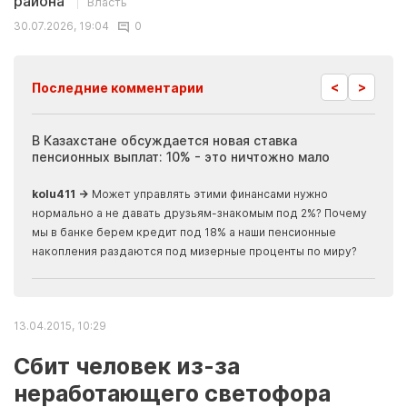
района
Власть
30.07.2026, 19:04
0
<
>
Последние комментарии
ия
В Казахстане обсуждается новая ставка
Иноп
пенсионных выплат: 10% - это ничтожно мало
журн
скры
kolu411 →
Может управлять этими финансами нужно
Apma
нормально а не давать друзьям-знакомым под 2%? Почему
прогн
мы в банке берем кредит под 18% а наши пенсионные
накопления раздаются под мизерные проценты по миру?
13.04.2015, 10:29
Сбит человек из-за
неработающего светофора