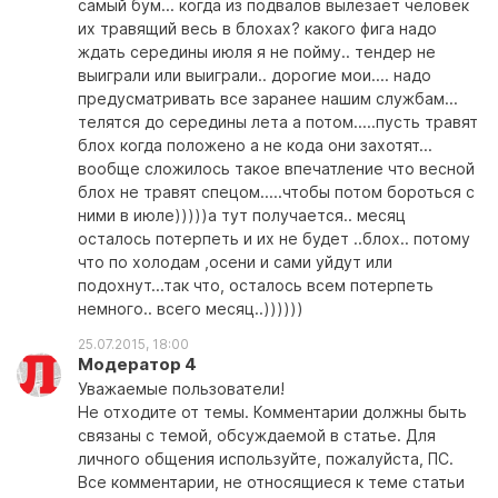
самый бум... когда из подвалов вылезает человек
их травящий весь в блохах? какого фига надо
ждать середины июля я не пойму.. тендер не
выиграли или выиграли.. дорогие мои.... надо
предусматривать все заранее нашим службам...
телятся до середины лета а потом.....пусть травят
блох когда положено а не кода они захотят...
вообще сложилось такое впечатление что весной
блох не травят спецом.....чтобы потом бороться с
ними в июле)))))а тут получается.. месяц
осталось потерпеть и их не будет ..блох.. потому
что по холодам ,осени и сами уйдут или
подохнут...так что, осталось всем потерпеть
немного.. всего месяц..))))))
25.07.2015, 18:00
Модератор 4
Уважаемые пользователи!
Не отходите от темы. Комментарии должны быть
связаны с темой, обсуждаемой в статье. Для
личного общения используйте, пожалуйста, ПС.
Все комментарии, не относящиеся к теме статьи