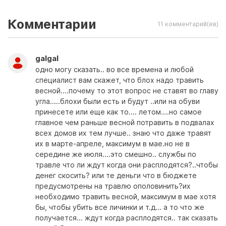
Комментарии
11 комментарий(ев)
galgal
одно могу сказать.. во все времена и любой
специалист вам скажет, что блох надо травить
весной....почему то этот вопрос не ставят во главу
угла.....блохи были есть и будут ..или на обуви
принесете или еще как то.... летом....но самое
главное чем раньше весной потравить в подвалах
всех домов их тем лучше.. знаю что даже травят
их в марте-апреле, максимум в мае.но не в
середине же июля....это смешно.. службы по
травле что ли ждут когда они расплодятся?..чтобы
денег скосить? или те деньги что в бюджете
предусмотрены на травлю ополовинить?их
необходимо травить весной, максимум в мае хотя
бы, чтобы убить все личинки и т.д... а то что же
получается... ждут когда расплодятся.. так сказать