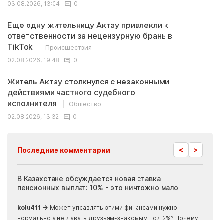
03.08.2026, 13:04
0
Еще одну жительницу Актау привлекли к
ответственности за нецензурную брань в
TikTok
Происшествия
02.08.2026, 19:48
0
Житель Актау столкнулся с незаконными
действиями частного судебного
исполнителя
Общество
02.08.2026, 13:32
0
<
>
Последние комментарии
ия
В Казахстане обсуждается новая ставка
Иноп
пенсионных выплат: 10% - это ничтожно мало
журн
скры
kolu411 →
Может управлять этими финансами нужно
Apma
нормально а не давать друзьям-знакомым под 2%? Почему