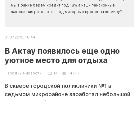
прогн
мы в банке берем кредит под 18% а наши пенсионные
накопления раздаются под мизерные проценты по миру?
31.07.2015, 18:44
В Актау появилось еще одно
уютное место для отдыха
Народные новости
14
14 017
В сквере городской поликлиники №1 в
седьмом микрорайоне заработал небольшой
искусственный пруд.