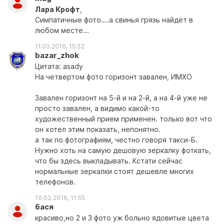
Лара Крофт
,
Симпатичные фото....а свинья грязь найдёт в
любом месте...
11.03.2016, 15:32
bazar_zhok
Цитата: asady
На четвертом фото горизонт завален, ИМХО
Завален горизонт на 5-й и на 2-й, а на 4-й уже не
просто завален, а видимо какой-то
художественный прием применен. только вот что
он хотел этим показать, непонятно.
а так по фотографиям, честно говоря такси-Б.
Нужно хоть на самую дешовую зеркалку фоткать,
что бы здесь выкладывать. Кстати сейчас
нормальные зеркалки стоят дешевле многих
телефонов.
10.03.2016, 11:55
бася
красиво,но 2 и 3 фото уж больно ядовитые цвета