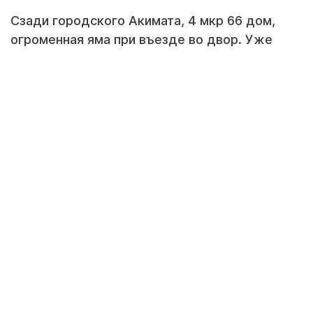
Сзади городского Акимата, 4 мкр 66 дом,
огроменная яма при въезде во двор. Уже
несколько машин пострадавших, как сказали,
со вчерашнего дня. Почти перед каждым
домом дырки на дорогах растут в размерах с
каждым дождем)))