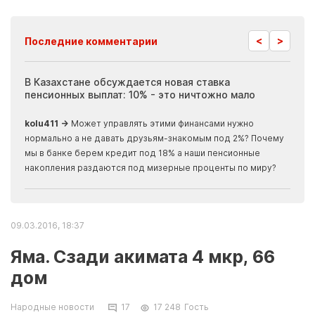
<
>
Последние комментарии
ия
В Казахстане обсуждается новая ставка
Иноп
пенсионных выплат: 10% - это ничтожно мало
журн
скры
kolu411 →
Может управлять этими финансами нужно
Apma
нормально а не давать друзьям-знакомым под 2%? Почему
прогн
мы в банке берем кредит под 18% а наши пенсионные
накопления раздаются под мизерные проценты по миру?
09.03.2016, 18:37
Яма. Сзади акимата 4 мкр, 66
дом
Народные новости
17
17 248
Гость