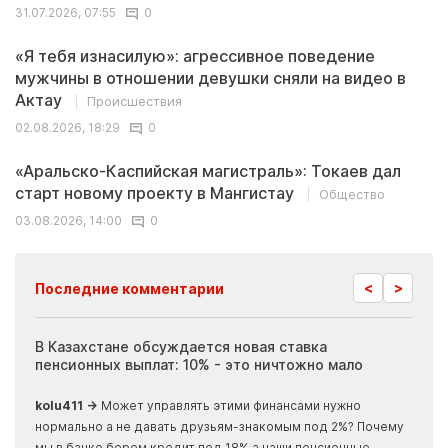
31.07.2026, 07:55
0
«Я тебя изнасилую»: агрессивное поведение
мужчины в отношении девушки сняли на видео в
Актау
Происшествия
02.08.2026, 18:29
0
«Аральско-Каспийская магистраль»: Токаев дал
старт новому проекту в Мангистау
Общество
03.08.2026, 14:00
0
<
>
Последние комментарии
ия
В Казахстане обсуждается новая ставка
Иноп
пенсионных выплат: 10% - это ничтожно мало
журн
скры
kolu411 →
Может управлять этими финансами нужно
Apma
нормально а не давать друзьям-знакомым под 2%? Почему
прогн
мы в банке берем кредит под 18% а наши пенсионные