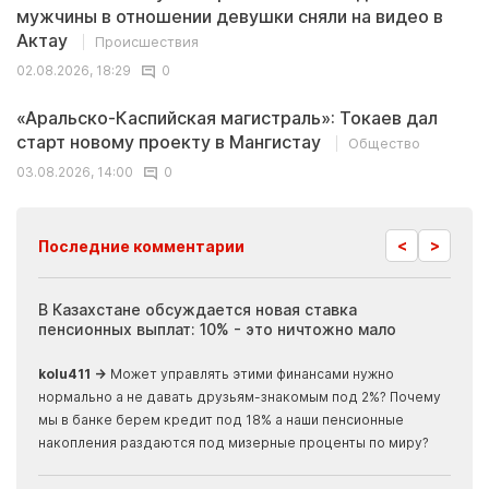
мужчины в отношении девушки сняли на видео в
Актау
Происшествия
02.08.2026, 18:29
0
«Аральско-Каспийская магистраль»: Токаев дал
старт новому проекту в Мангистау
Общество
03.08.2026, 14:00
0
<
>
Последние комментарии
ия
В Казахстане обсуждается новая ставка
Иноп
пенсионных выплат: 10% - это ничтожно мало
журн
скры
kolu411 →
Может управлять этими финансами нужно
Apma
нормально а не давать друзьям-знакомым под 2%? Почему
прогн
мы в банке берем кредит под 18% а наши пенсионные
накопления раздаются под мизерные проценты по миру?