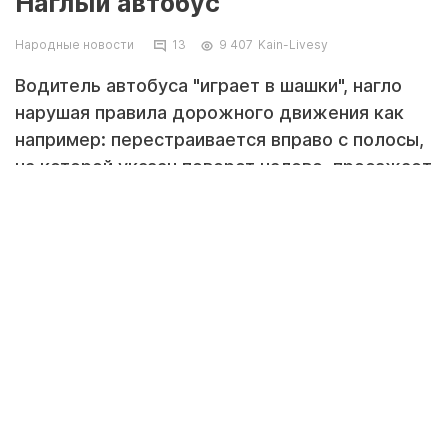
Наглый автобус
Народные новости
13
9 407
Kain-Livesy
Водитель автобуса "играет в шашки", нагло
нарушая правила дорожного движения как
например: перестраивается вправо с полосы,
на которой указан поворот налево, проезжает
светофор на запрещающий сигнал.