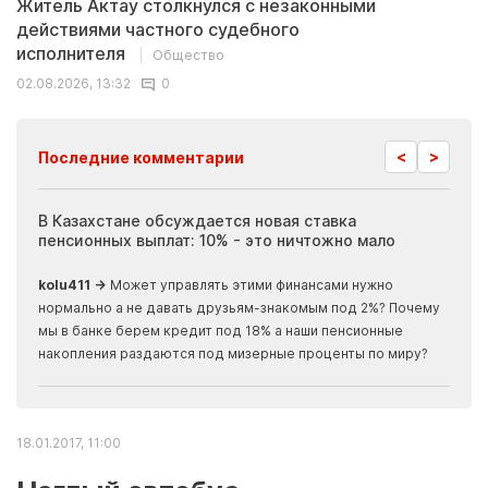
Житель Актау столкнулся с незаконными
действиями частного судебного
исполнителя
Общество
02.08.2026, 13:32
0
<
>
Последние комментарии
ия
В Казахстане обсуждается новая ставка
Иноп
пенсионных выплат: 10% - это ничтожно мало
журн
скры
kolu411 →
Может управлять этими финансами нужно
Apma
нормально а не давать друзьям-знакомым под 2%? Почему
прогн
мы в банке берем кредит под 18% а наши пенсионные
накопления раздаются под мизерные проценты по миру?
18.01.2017, 11:00