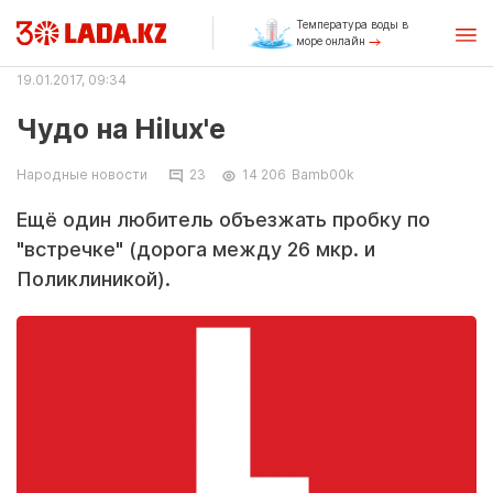
Температура воды в
море онлайн
19.01.2017, 09:34
Чудо на Hilux'е
Народные новости
23
14 206
Bamb00k
Ещё один любитель объезжать пробку по
"встречке" (дорога между 26 мкр. и
Поликлиникой).