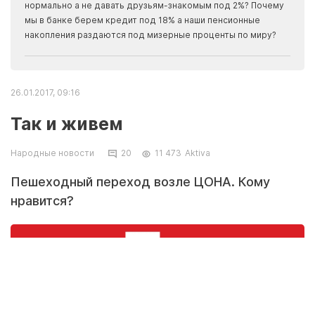
Apma
нормально а не давать друзьям-знакомым под 2%? Почему
прогн
мы в банке берем кредит под 18% а наши пенсионные
накопления раздаются под мизерные проценты по миру?
26.01.2017, 09:16
Так и живем
Народные новости
20
11 473
Aktiva
Пешеходный переход возле ЦОНА. Кому
нравится?