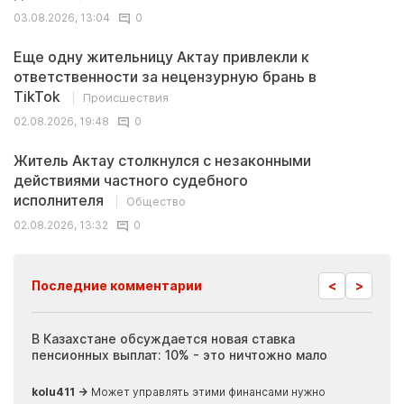
03.08.2026, 13:04
0
Еще одну жительницу Актау привлекли к
ответственности за нецензурную брань в
TikTok
Происшествия
02.08.2026, 19:48
0
Житель Актау столкнулся с незаконными
действиями частного судебного
исполнителя
Общество
02.08.2026, 13:32
0
<
>
Последние комментарии
ия
В Казахстане обсуждается новая ставка
Иноп
пенсионных выплат: 10% - это ничтожно мало
журн
скры
kolu411 →
Может управлять этими финансами нужно