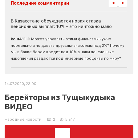
<
>
Последние комментарии
ия
В Казахстане обсуждается новая ставка
Иноп
пенсионных выплат: 10% - это ничтожно мало
журн
скры
kolu411 →
Может управлять этими финансами нужно
Apma
нормально а не давать друзьям-знакомым под 2%? Почему
прогн
мы в банке берем кредит под 18% а наши пенсионные
накопления раздаются под мизерные проценты по миру?
14.07.2020, 23:00
Берейторы из Тущыкудыка
ВИДЕО
Народные новости
2
5 317