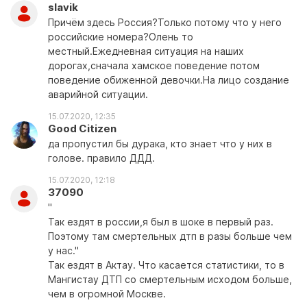
slavik
Причём здесь Россия?Только потому что у него
российские номера?Олень то
местный.Ежедневная ситуация на наших
дорогах,сначала хамское поведение потом
поведение обиженной девочки.На лицо создание
аварийной ситуации.
15.07.2020, 12:35
Good Citizen
да пропустил бы дурака, кто знает что у них в
голове. правило ДДД.
15.07.2020, 12:18
37090
"
Так ездят в россии,я был в шоке в первый раз.
Поэтому там смертельных дтп в разы больше чем
у нас."
Так ездят в Актау. Что касается статистики, то в
Мангистау ДТП со смертельным исходом больше,
чем в огромной Москве.