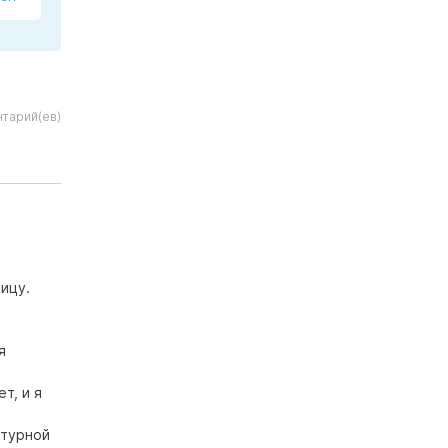
тарий(ев)
ицу.
я
т, и я
ктурной