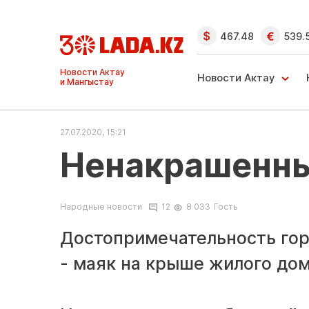
467.48
539.
Ақтау және
Манғыстау
Новости Актау
жаңалықтары
27.07.2020, 15:21
Ненакрашенн
Народные новости
12
8 033
Гость
Достопримечательность горо
- маяк на крыше жилого дом