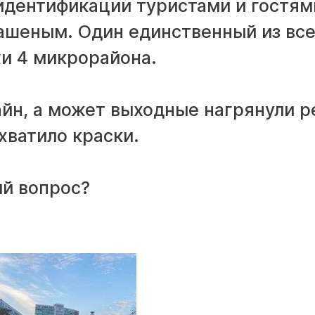
 идентификации туристами и гостям
рашеным. Один единственный из вс
ги 4 микрорайона.
айн, а может выходные нагрянули р
 хватило краски.
ый вопрос?