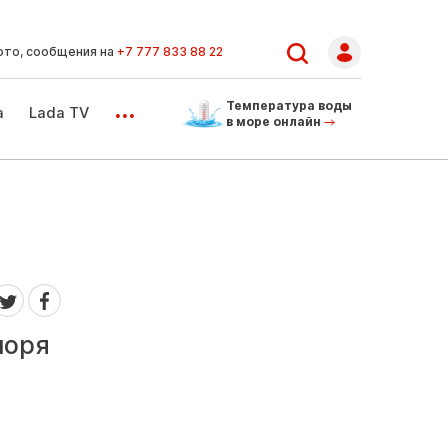
ото, сообщения на
+7 777 833 88 22
...
Температура воды
а
Lada TV
в море онлайн
моря