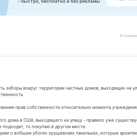
– быстро, бесплатно и без рекламы
8 коммен
ь заборы вокруг территории частных домов, выходящих на ул
бственность
овения прав собственности относительно момента учреждени
ого дома в США, выходящего на улицу - правило уже существуе
е подходит, то покупаю в другом месте.
орим о вобщем убогих хрущевских панельках, которые архите