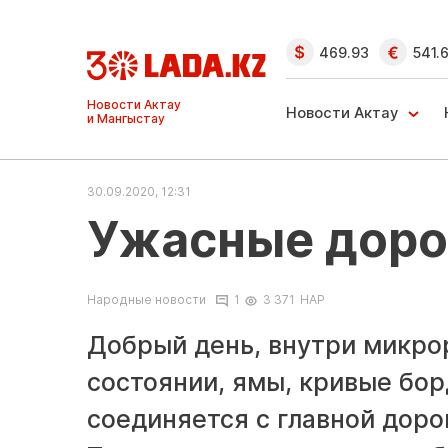
469.93
541.
Ақтау және
Манғыстау
Новости Актау
жаңалықтары
30.09.2020, 12:31
Ужасные дорог
Народные новости
1
3 371
НАР
Добрый день, внутри микро
состоянии, ямы, кривые бор
соединяется с главной доро