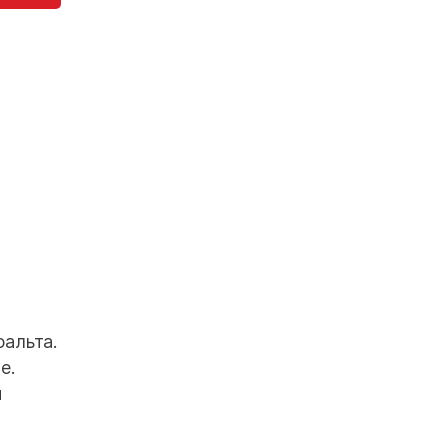
фальта.
е.
и