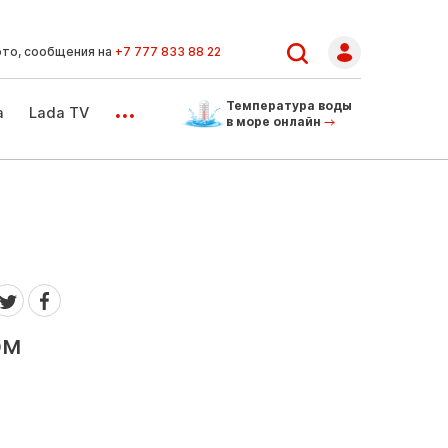
ото, сообщения на
+7 777 833 88 22
...
Температура воды
а
Lada TV
в море онлайн
ом