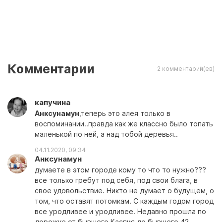
Комментарии
2 комментарий(ев)
капучина
Анксунамун
,теперь это алея только в
воспоминании..правда как же классно было топать
маленькой по ней, а над тобой деревья..
04.11.2020, 09:34
Анксунамун
думаете в этом городе кому то что то нужно???
все только гребут под себя, под свои блага, в
свое удовольствие. Никто не думает о будущем, о
том, что оставят потомкам. С каждым годом город
все уродливее и уродливее. Недавно прошла по
дорожке от бывшего Каспия до бывшего 42