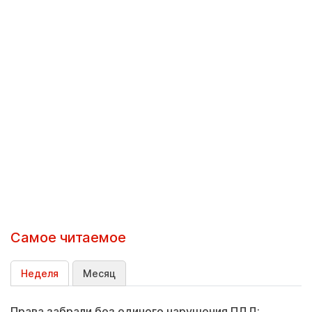
Самое читаемое
Неделя
Месяц
Права забрали без единого нарушения ПДД: