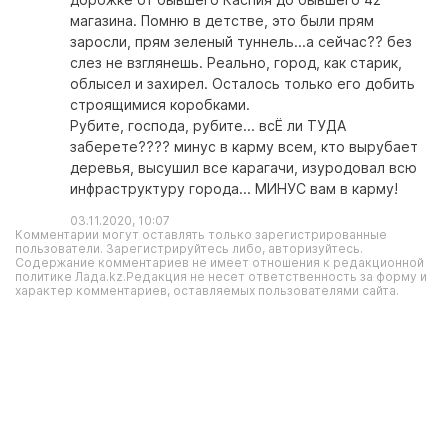
магазина. Помню в детстве, это были прям
заросли, прям зеленый туннель...а сейчас?? без
слез не взглянешь. Реально, город, как старик,
облысел и захирел. Осталось только его добить
строящимися коробками.
Рубите, господа, рубите... всЁ ли ТУДА
заберете???? минус в карму всем, кто вырубает
деревья, высушил все карагачи, изуродовал всю
инфраструктуру города... МИНУС вам в карму!
03.11.2020, 10:07
Комментарии могут оставлять только зарегистрированные
пользователи. Зарегистрируйтесь либо, авторизуйтесь.
Содержание комментариев не имеет отношения к редакционной
политике Лада.kz.Редакция не несет ответственность за форму и
характер комментариев, оставляемых пользователями сайта.