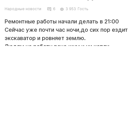
Народные новости
6
3 953
Гость
Ремонтные работы начали делать в 21:00
Сейчас уже почти час ночи,до сих пор ездит
экскаватор и ровняет землю.
Людям на работу рано,шум,и ни капли
уважения к народу...