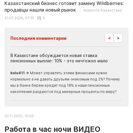
Казахстанский бизнес готовит замену Wildberries:
продавцы нашли новый рынок
Новости Казахстана
31.07.2026, 07:55
0
<
>
Последние комментарии
ия
В Казахстане обсуждается новая ставка
Иноп
пенсионных выплат: 10% - это ничтожно мало
журн
скры
kolu411 →
Может управлять этими финансами нужно
Apma
нормально а не давать друзьям-знакомым под 2%? Почему
прогн
мы в банке берем кредит под 18% а наши пенсионные
накопления раздаются под мизерные проценты по миру?
02.11.2020, 10:05
Работа в час ночи ВИДЕО