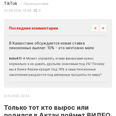
TikTok
Происшествия
02.08.2026, 19:48
0
<
>
Последние комментарии
ия
В Казахстане обсуждается новая ставка
Иноп
пенсионных выплат: 10% - это ничтожно мало
журн
скры
kolu411 →
Может управлять этими финансами нужно
Apma
нормально а не давать друзьям-знакомым под 2%? Почему
прогн
мы в банке берем кредит под 18% а наши пенсионные
накопления раздаются под мизерные проценты по миру?
21.12.2020, 22:33
Только тот кто вырос или
родился в Актау поймет ВИДЕО