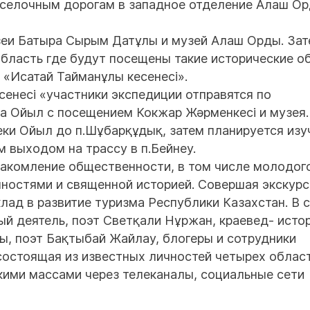
оселочным дорогам в западное отделение Алаш О
еи Батыра Сырым Датұлы и музей Алаш Орды. За
бласть где будут посещены такие исторические о
 «Исатай Тайманұлы кесенесі».
енесі «участники экспедиции отправятся по
а Ойыл с посещением Кокжар Жәрменкесі и музея.
ки Ойыл до п.Шұбарқұдық, затем планируется изу
 выходом на трассу в п.Бейнеу.
накомление общественности, в том числе молодог
ностями и священной историей. Совершая экскурс
лад в развитие туризма Республики Казахстан. В 
й деятель, поэт Светқали Нұржан, краевед- исто
, поэт Бақтыбай Жайлау, блогеры и сотрудники
состоящая из известных личностей четырех област
кими массами через телеканалы, социальные сети