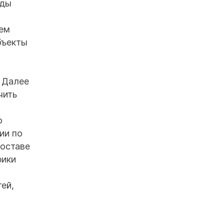
рды
тем
бъекты
 Далее
чить
о
ии по
составе
рики
ей,