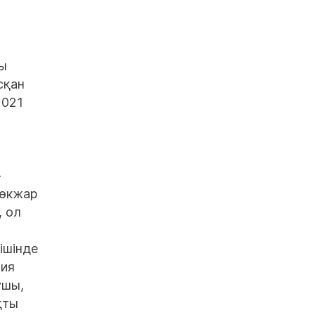
ғы
сқан
2021
-
Көкжар
, ол
ішінде
ция
ушы,
қты