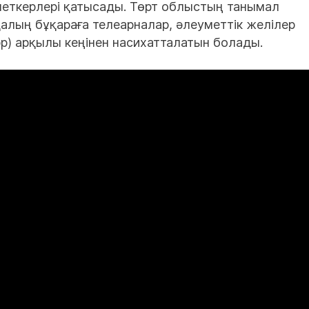
меткерлері қатысады. Төрт облыстың танымал
қалың бұқараға телеарналар, әлеуметтік желілер
App) арқылы кеңінен насихатталатын болады.