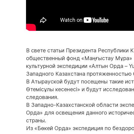
В свете статьи Президента Республики К
общественный фонд «Маңғыстау Мұра» з
культурной экспедиции «Алтын Орда – Ү
Западного Казахстана протяженностью 
В Атырауской будут посещены такие ис
Өтемісұлы кесенесі» и будут исследов
следования.
В Западно-Казахстанской области эксп
Орда» для освещения данного историчес
страны.
Из «Бөкей Орда» экспедиция по бездоро