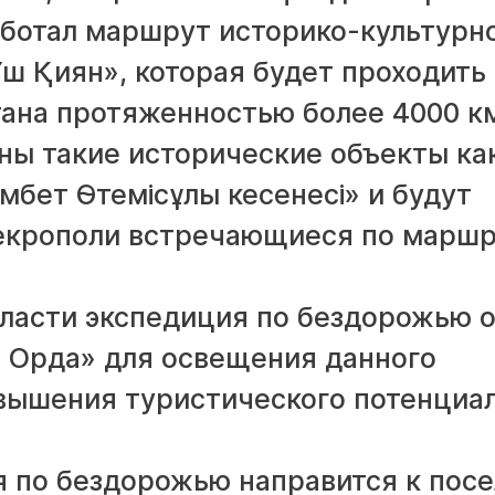
аботал маршрут историко-культурн
ш Қиян», которая будет проходить 
тана протяженностью более 4000 к
ны такие исторические объекты ка
бет Өтемісұлы кесенесі» и будут
некрополи встречающиеся по марш
бласти экспедиция по бездорожью 
й Орда» для освещения данного
овышения туристического потенциа
я по бездорожью направится к посе