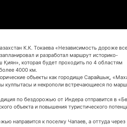
азахстан К.К. Токаева «Независимость дороже все
апланировал и разработал маршрут историко-
ш Қиян», которая будет проходить по 4 областям
более 4000 км.
торические объекты как городище Сарайшық, «Ма
аны кулпытасы и некрополи встречающиеся по мар
едиция по бездорожью от Индера отправится в «Б
кого объекта и повышения туристического потенц
жью направится к поселку Чапаев, а оттуда через