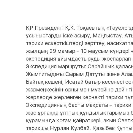
ҚР Президенті Қ.К. Тоқаевтың «Тәуелсі
ұсыныстарды іске асыру, Маңғыстау, Аты
тарихи ескерткіштерді зерттеу, насиха
жылдың 29 мамыр – 10 маусым күндері 
экспедиция ұйымдастыруды жоспарлап 
Экспедиция маршруты: Сарайшық қаласы
Жымпитыдағы Сырым Датұты және Алашор
Байтақ кешені, Исатай батыр кесенесі с
жәрмеңкесінің орны мен музейіне дейінгі
жерлерде жерленген көрнекті тарихи тұл
Экспедицияның басты мақсаты – тарихи о
жас ұрпаққа ұлттық құндылықтарымыз 
құрамында қоғам қайраткері, ақын Свет
тарихшы Нұрлан Құлбай, Қазыбек Құтты