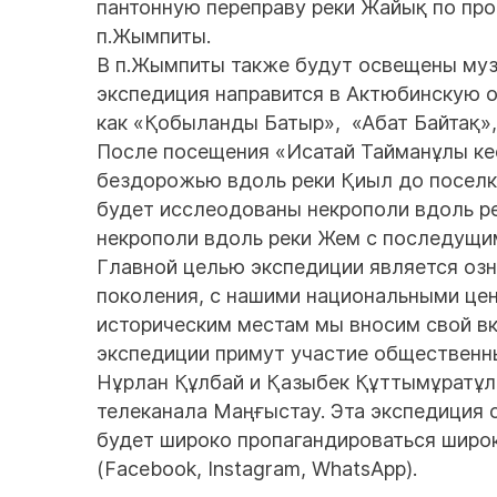
пантонную переправу реки Жайық по пр
п.Жымпиты.
В п.Жымпиты также будут освещены муз
экспедиция направится в Актюбинскую о
как «Қобыланды Батыр», «Абат Байтақ»,
После посещения «Исатай Тайманұлы кес
бездорожью вдоль реки Қиыл до поселк
будет исслеодованы некрополи вдоль ре
некрополи вдоль реки Жем с последущим
Главной целью экспедиции является оз
поколения, с нашими национальными цен
историческим местам мы вносим свой вк
экспедиции примут участие общественны
Нұрлан Құлбай и Қазыбек Құттымұратұлы
телеканала Маңғыстау. Эта экспедиция 
будет широко пропагандироваться широ
(Facebook, Instagram, WhatsApp).