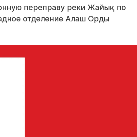
тонную переправу реки Жайық по
адное отделение Алаш Орды