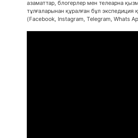
азаматтар, блогерлер мен телеарна қыз
тұлғаларынан құралған бұл экспедиция 
(Facebook, Instagram, Telegram, Whats 