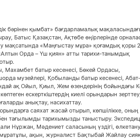
здік бәрінен қымбат» бағдарламалық мақаласында
рау, Батыс Қазақстан, Ақтөбе өңірлерінде орнала
ттау мақсатында «Маңғыстау мұра» қоғамдық қоры 
«Алтын Орда – Үш қиян» атты тарихи-танымдық
отыр.
, Махамбет батыр кесенесі, Бөкей Ордасы,
да музейлері, Қобыланды батыр кесенесі, Абат
ондай ақ Ойыл, Қиыл, Жем өзендерінің бойындағы 
 көптеген ескерткіштердің киелі орындарын зерттеу
ғаларды анықтау, насихаттау.
рындарға саяхат жасай отырып, көпшілікке, оның 
бен тағылымды тарихымызды таныстыру. Экспеди
қали Нұржан, Мәдениет саласының үздігі, өлкетан
мұратұлы, ақын, журналист Бақтыбай Жайлау сия