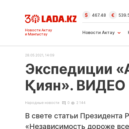
467.48
539.
Ақтау және
Манғыстау
Новости Актау
жаңалықтары
28.05.2021, 14:09
Экспедиции «
Қиян». ВИДЕО
Народные новости
0
2 144
В свете статьи Президента 
«Независимость дороже все