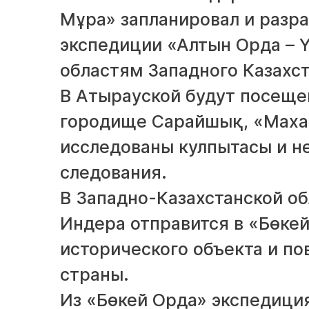
Мұра» запланировал и разр
экспедиции «Алтын Орда – Ү
областям Западного Казахс
В Атырауской будут посеще
городище Сарайшық, «Махам
исследованы кулпытасы и 
следования.
В Западно-Казахстанской о
Индера отправится в «Бөке
исторического объекта и п
страны.
Из «Бөкей Орда» экспедици