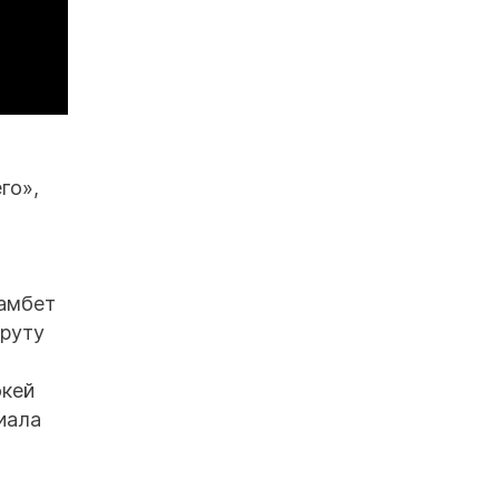
го»,
хамбет
шруту
өкей
иала