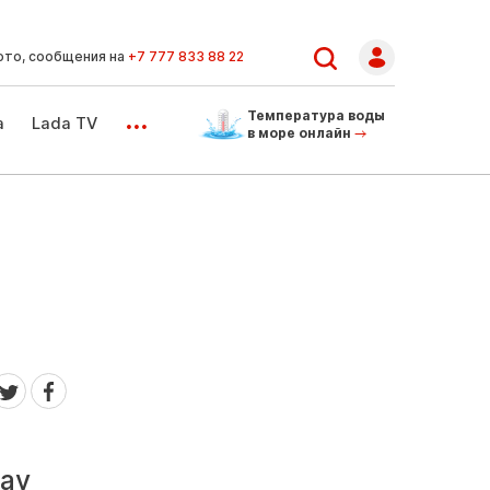
ото, сообщения на
+7 777 833 88 22
...
Температура воды
а
Lada TV
в море онлайн
ау