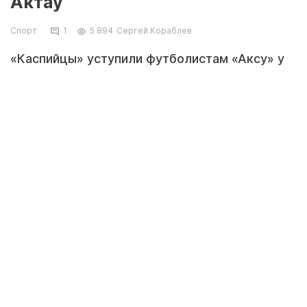
Актау
Спорт
1
5 894
Сергей Кораблев
«Каспийцы» уступили футболистам «Аксу» у
них в гостях.
Фото пресс-службы «Каспия»