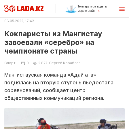
Температура воды в
море онлайн
03.05.2022, 17:43
Кокпаристы из Мангистау
завоевали «серебро» на
чемпионате страны
Спорт
0
2 827
Сергей Кораблев
Мангистауская команда «Адай ата»
поднялась на вторую ступень пьедестала
соревнований, сообщает центр
общественных коммуникаций региона.