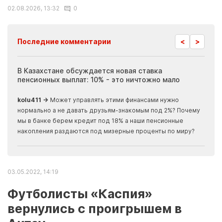
02.08.2026, 13:32
0
<
>
Последние комментарии
ия
В Казахстане обсуждается новая ставка
Иноп
пенсионных выплат: 10% - это ничтожно мало
журн
скры
kolu411 →
Может управлять этими финансами нужно
Apma
нормально а не давать друзьям-знакомым под 2%? Почему
прогн
мы в банке берем кредит под 18% а наши пенсионные
накопления раздаются под мизерные проценты по миру?
03.05.2022, 14:19
Футболисты «Каспия»
вернулись с проигрышем в