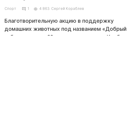
Спорт
1
4 863
Сергей Кораблев
Благотворительную акцию в поддержку
домашних животных под названием «Добрый
забег» провели 22 мая волонтеры из «Клуба
добряков Актау».
Участники забега. Фото предоставила Сабина Бейсембаева