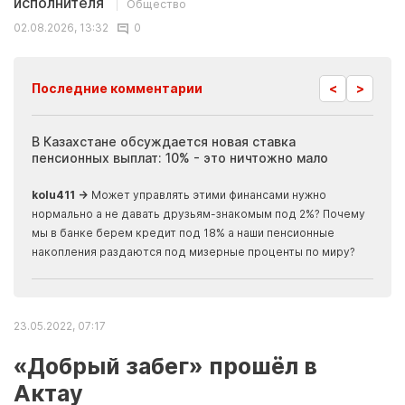
исполнителя
Общество
02.08.2026, 13:32
0
<
>
Последние комментарии
ия
В Казахстане обсуждается новая ставка
Иноп
пенсионных выплат: 10% - это ничтожно мало
журн
скры
kolu411 →
Может управлять этими финансами нужно
Apma
нормально а не давать друзьям-знакомым под 2%? Почему
прогн
мы в банке берем кредит под 18% а наши пенсионные
накопления раздаются под мизерные проценты по миру?
23.05.2022, 07:17
«Добрый забег» прошёл в
Актау