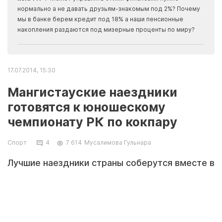
Apma
нормально а не давать друзьям-знакомым под 2%? Почему
прогн
мы в банке берем кредит под 18% а наши пенсионные
накопления раздаются под мизерные проценты по миру?
17.07.2014, 15:30
Мангистауские наездники
готовятся к юношескому
чемпионату РК по кокпару
Спорт
4
7 614
Мусалимова Гульнара
Лучшие наездники страны соберутся вместе в
Алматы, чтобы выявить самую быструю и
ловкую команду.