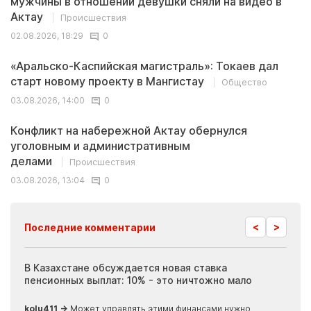
мужчины в отношении девушки сняли на видео в
Актау
Происшествия
02.08.2026, 18:29
0
«Аральско-Каспийская магистраль»: Токаев дал
старт новому проекту в Мангистау
Общество
03.08.2026, 14:00
0
Конфликт на набережной Актау обернулся
уголовным и административным
делами
Происшествия
03.08.2026, 13:04
0
<
>
Последние комментарии
ия
В Казахстане обсуждается новая ставка
Иноп
пенсионных выплат: 10% - это ничтожно мало
журн
скры
kolu411 →
Может управлять этими финансами нужно