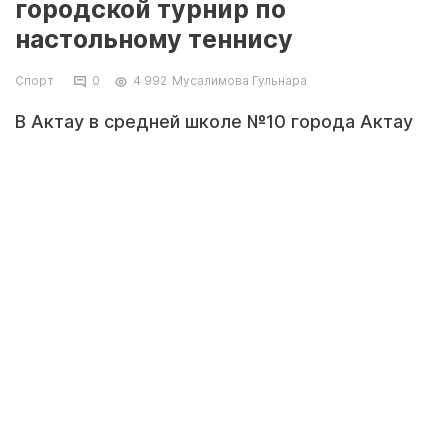
городской турнир по
настольному теннису
Спорт
0
4 992
Мусалимова Гульнара
В Актау в средней школе №10 города Актау
пройдет открытый городской турнир по
настольному теннису, - сообщили «Ладе» в
отделе спорта и физкультуры горакимата.