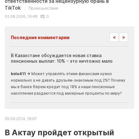
ответственности за нецензурную брань в
TikTok
Происшествия
02.08.2026, 19:48
0
<
>
Последние комментарии
ия
В Казахстане обсуждается новая ставка
Иноп
пенсионных выплат: 10% - это ничтожно мало
журн
скры
kolu411 →
Может управлять этими финансами нужно
Apma
нормально а не давать друзьям-знакомым под 2%? Почему
прогн
мы в банке берем кредит под 18% а наши пенсионные
накопления раздаются под мизерные проценты по миру?
05.09.2014, 18:07
В Актау пройдет открытый