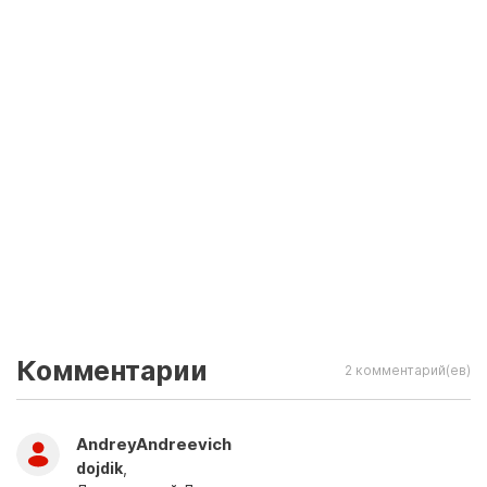
Комментарии
2 комментарий(ев)
AndreyAndreevich
dojdik
,