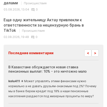
делами
Происшествия
03.08.2026, 13:04
0
Еще одну жительницу Актау привлекли к
ответственности за нецензурную брань в
TikTok
Происшествия
02.08.2026, 19:48
0
<
>
Последние комментарии
ия
В Казахстане обсуждается новая ставка
Иноп
пенсионных выплат: 10% - это ничтожно мало
журн
скры
kolu411 →
Может управлять этими финансами нужно
Apma
нормально а не давать друзьям-знакомым под 2%? Почему
прогн
мы в банке берем кредит под 18% а наши пенсионные
накопления раздаются под мизерные проценты по миру?