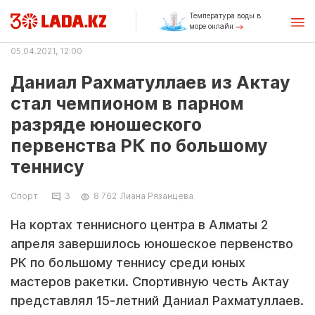
Температура воды в
море онлайн
05.04.2021, 12:00
Даниал Рахматуллаев из Актау
стал чемпионом в парном
разряде юношеского
первенства РК по большому
теннису
Спорт
3
8 762
Лиана Рязанцева
На кортах теннисного центра в Алматы 2
апреля завершилось юношеское первенство
РК по большому теннису среди юных
мастеров ракетки. Спортивную честь Актау
представлял 15-летний Даниал Рахматуллаев.