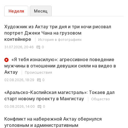
Неделя
Месяц
Художник из Актау три дня и три ночи рисовал
портрет Джеки Чана на грузовом
контейнере
История в фотографиях
31.07.2026, 20:46
0
«Я тебя изнасилую»: агрессивное поведение
мужчины в отношении девушки сняли на видео в
Актау
Происшествия
02.08.2026, 18:29
0
«Аральско-Каспийская магистраль»: Токаев дал
старт новому проекту в Мангистау
Общество
03.08.2026, 14:00
0
Конфликт на набережной Актау обернулся
уголовным и административным