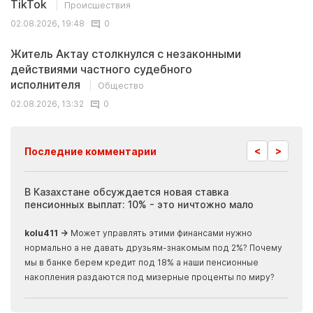
TikTok
Происшествия
02.08.2026, 19:48
0
Житель Актау столкнулся с незаконными
действиями частного судебного
исполнителя
Общество
02.08.2026, 13:32
0
<
>
Последние комментарии
ия
В Казахстане обсуждается новая ставка
Иноп
пенсионных выплат: 10% - это ничтожно мало
журн
скры
kolu411 →
Может управлять этими финансами нужно
Apma
нормально а не давать друзьям-знакомым под 2%? Почему
прогн
мы в банке берем кредит под 18% а наши пенсионные
накопления раздаются под мизерные проценты по миру?