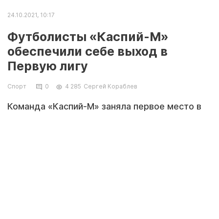
24.10.2021, 10:17
Футболисты «Каспий-М»
обеспечили себе выход в
Первую лигу
Спорт
0
4 285
Сергей Кораблев
Команда «Каспий-М» заняла первое место в
турнирной таблице Второй лиги и завершила
этот сезон, сообщает пресс-служба местного
футбольного клуба.