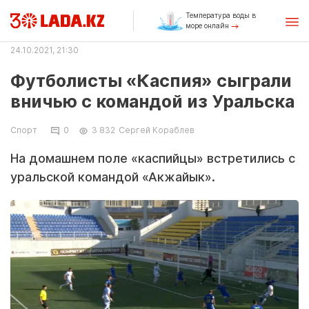
Температура воды в
море онлайн
24.10.2021, 21:30
Футболисты «Каспия» сыграли
вничью с командой из Уральска
Спорт
0
3 832
Сергей Кораблев
На домашнем поле «каспийцы» встретились с
уральской командой «Акжайык».