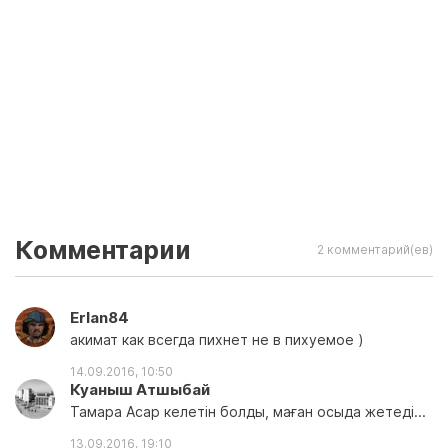
Комментарии
2 комментарий(ев)
Erlan84
акимат как всегда пихнет не в пихуемое )
14.09.2016, 10:50
Куаныш Атшыбай
Тамара Асар келетін болды, маған осыда жетеді...
13.09.2016, 19:10