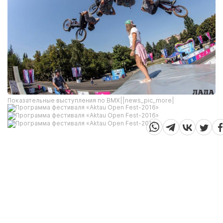
Показательные выступления по ВМХ||news_pic_more|