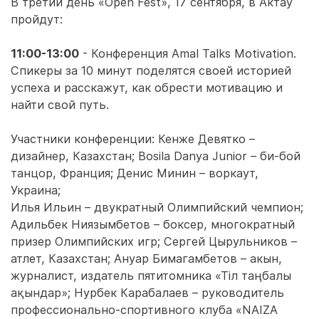
В третий день «Open Fest», 17 сентября, в Актау
пройдут:
11:00-13:00
- Конференция Amal Talks Motivation.
Спикеры за 10 минут поделятся своей историей
успеха и расскажут, как обрести мотивацию и
найти свой путь.
Участники конференции: Кенже Девятко –
дизайнер, Казахстан; Bosila Danya Junior – би-бой
танцор, Франция; Денис Минин – воркаут,
Украина;
Илья Ильин – двукратный Олимпийский чемпион;
Адильбек Ниязымбетов – боксер, многократный
призер Олимпийских игр; Сергей Цырульников –
атлет, Казахстан; Ануар Бимагамбетов – акын,
журналист, издатель пятитомника «Тіл таңбалы
ақындар»; Нурбек Карабалаев – руководитель
профессионально-спортивного клуба «NAIZA