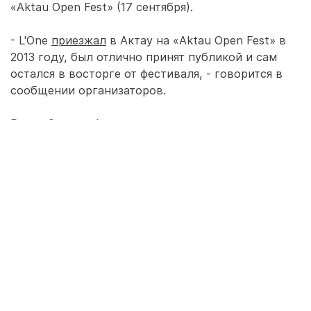
«Aktau Open Fest» (17 сентября).
- L'One
приезжал
в Актау на «Aktau Open Fest» в
2013 году, был отлично принят публикой и сам
остался в восторге от фестиваля, - говорится в
сообщении организаторов.
Ранее Самсон Аракелян
говорил
, что в
завершение фестиваля зрителей ждет
грандиозный концерт с участием казахстанских и
российских звезд. Не называя имен, организатор
фестиваля отмечал, что артисты, которые будут
закрывать фестиваль, примут участие и в
спортивных мероприятиях.
- Эти музыканты тоже умеют кое-что в спорте и
смогут это продемонстрировать, - сказал Самсон
Аракелян.