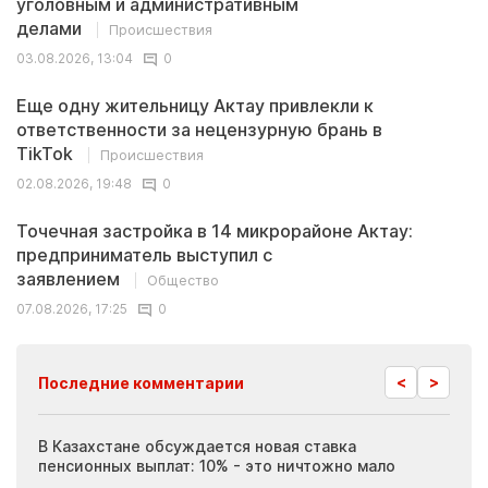
уголовным и административным
делами
Происшествия
03.08.2026, 13:04
0
Еще одну жительницу Актау привлекли к
ответственности за нецензурную брань в
TikTok
Происшествия
02.08.2026, 19:48
0
Точечная застройка в 14 микрорайоне Актау:
предприниматель выступил с
заявлением
Общество
07.08.2026, 17:25
0
<
>
Последние комментарии
ия
В Казахстане обсуждается новая ставка
Иноп
пенсионных выплат: 10% - это ничтожно мало
журн
скры