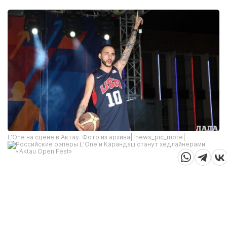
L'One на сцене в Актау. Фото из архива||news_pic_more|