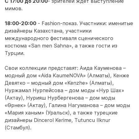
С 17:00 до 20:00
- зрителей ждет выступление
мимов.
18:00-20:00
- Fashion-показ. Участники: именитые
дизайнеры Казахстана, участники
международного фестиваля сценического
костюма «San men Sahna», а также гости из
Турции.
Свои коллекции представят: Аида Кауменова –
модный дом «Aida KaumeNOVA» (Алматы), Кенже
Девятко – модный дом «Kenzhe» (Алматы),
Нуржамал Нурпейсова – дом моды «Нур Шах»
(Актау), Нурияш Нурбергенова – дом моды
«Өрнек» (Актау), Галина Нагуманова – дом моды
«Мария ханым» (Уральск), а также турецкие
дизайнеры Dincerol Kerime, Tutuncu Ilknur
(Стамбул).