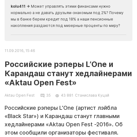
kolu411 →
Может управлять этими финансами нужно
Apma
нормально а не давать друзьям-знакомым под 2%? Почему
прогн
мы в банке берем кредит под 18% а наши пенсионные
накопления раздаются под мизерные проценты по миру?
11.09.2016, 15:46
Российские рэперы L’One и
Карандаш станут хедлайнерами
«Aktau Open Fest»
Aktau Open Fest
35
43 881
Станислава Куцай
Российские рэперы L’One (артист лэйбла
«Black Star») и Карандаш станут главными
хедлайнерами «Aktau Open Fest -2016». Об
этом сообщили организаторы фестиваля.