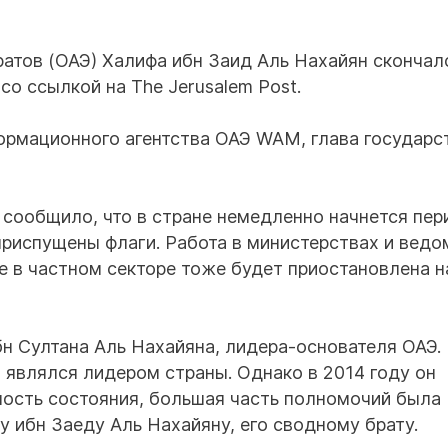
атов (ОАЭ) Халифа ибн Заид Аль Нахайян скончал
 со ссылкой на The Jerusalem Post.
ормационного агентства ОАЭ WAM, глава государс
сообщило, что в стране немедленно начнется пер
 приспущены флаги. Работа в министерствах и ведо
е в частном секторе тоже будет приостановлена н
бн Султана Аль Нахайяна, лидера-основателя ОАЭ.
 являлся лидером страны. Однако в 2014 году он
ьность состояния, большая часть полномочий была
ибн Заеду Аль Нахайяну, его сводному брату.