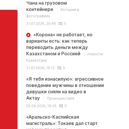
Чана на грузовом
контейнере
История в
фотографиях
31.07.2026, 20:46
0
«Корона» не работает, но
варианты есть: как теперь
переводить деньги между
Казахстаном и Россией
Новости
Казахстана
31.07.2026, 16:12
0
«Я тебя изнасилую»: агрессивное
поведение мужчины в отношении
девушки сняли на видео в
Актау
Происшествия
02.08.2026, 18:29
0
«Аральско-Каспийская
магистраль»: Токаев дал старт