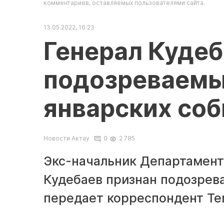
комментариев, оставляемых пользователями сайта.
13.05.2022, 16:23
Генерал Кудеб
подозреваемы
январских со
Новости Актау
0
2 785
Экс-начальник Департамент
Кудебаев признан подозрев
передает корреспондент Ten