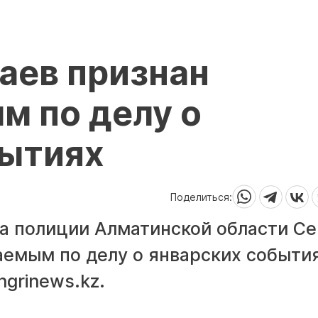
аев признан
м по делу о
бытиях
Поделиться:
а полиции Алматинской области С
аемым по делу о январских события
grinews.kz.