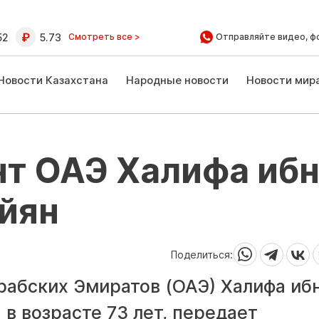
52
5.73
Смотреть все >
Отправляйте видео, ф
Новости Казахстана
Народные новости
Новости мир
нт ОАЭ Халифа иб
йян
Поделиться:
абских Эмиратов (ОАЭ) Халифа иб
 в возрасте 73 лет, передает