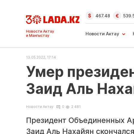
467.48
539.
Ақтау және
Манғыстау
Новости Актау
жаңалықтары
13.05.2022, 17:14
Умер президе
Заид Аль Наха
Новости Актау
0
2 481
Президент Объединенных Ар
Заид Аль Нахайян скончался