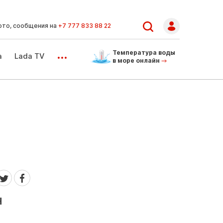
ото, сообщения на
+7 777 833 88 22
...
Температура воды
а
Lada TV
в море онлайн
н
н