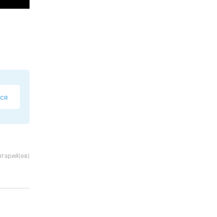
ся
тарий(ев)