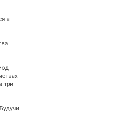
ся в
тва
иод
мствах
а три
 Будучи