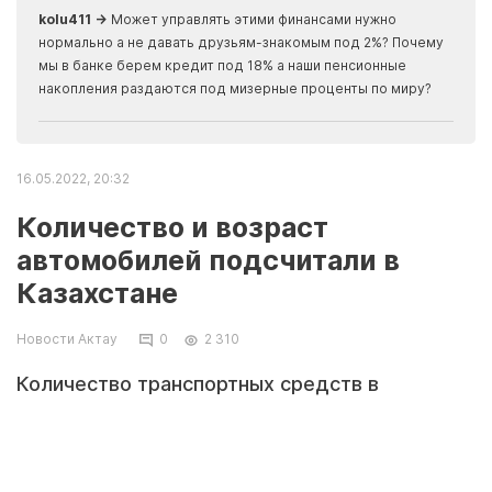
kolu411 →
Может управлять этими финансами нужно
Apma
нормально а не давать друзьям-знакомым под 2%? Почему
прогн
мы в банке берем кредит под 18% а наши пенсионные
накопления раздаются под мизерные проценты по миру?
16.05.2022, 20:32
Количество и возраст
автомобилей подсчитали в
Казахстане
Новости Актау
0
2 310
Количество транспортных средств в
Казахстане и их возраст подсчитали в Бюро
национальной статистики, передает
Tengrinews.kz со ссылкой на пресс-службу