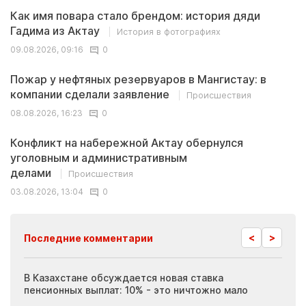
Как имя повара стало брендом: история дяди
Гадима из Актау
История в фотографиях
09.08.2026, 09:16
0
Пожар у нефтяных резервуаров в Мангистау: в
компании сделали заявление
Происшествия
08.08.2026, 16:23
0
Конфликт на набережной Актау обернулся
уголовным и административным
делами
Происшествия
03.08.2026, 13:04
0
<
>
Последние комментарии
ия
В Казахстане обсуждается новая ставка
Иноп
пенсионных выплат: 10% - это ничтожно мало
журн
скры