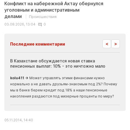
Конфликт на набережной Актау обернулся
уголовным и административным
делами
Происшествия
03.08.2026, 13:04
0
<
>
Последние комментарии
ия
В Казахстане обсуждается новая ставка
Иноп
пенсионных выплат: 10% - это ничтожно мало
журн
скры
kolu411 →
Может управлять этими финансами нужно
Apma
нормально а не давать друзьям-знакомым под 2%? Почему
прогн
мы в банке берем кредит под 18% а наши пенсионные
накопления раздаются под мизерные проценты по миру?
05.11.2014, 14:40