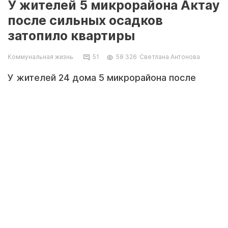
У жителей 5 микрорайона Актау
после сильных осадков
затопило квартиры
Коммунальная жизнь
51
58 326
Светлана Антонова
У жителей 24 дома 5 микрорайона после
сильных осадков затопило квартиры.
Пострадали два подъезда.