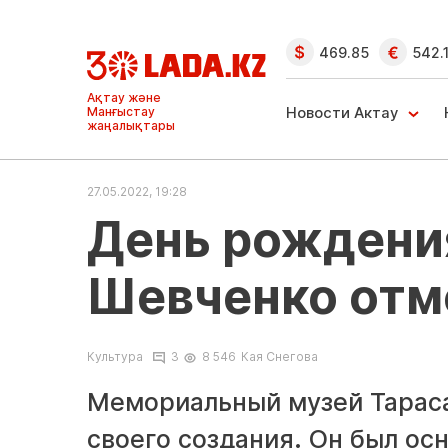
469.85
542.
Ақтау және
Манғыстау
Новости Актау
жаңалықтары
27.05.2022, 19:28
День рождени
Шевченко отм
Культура
3
8 546
Кая Снегова
Мемориальный музей Тараса
своего создания. Он был о