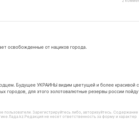
2 коммен
ает освобожденные от нациков города.
ердцем. Будущее УКРАИНЫ видим цветущей и более красивой с
ых городов, для этого золотовалютные резервы россии пойду
е пользователи. Зарегистрируйтесь либо, авторизуйтесь. Содержание
ике Лада.kz.Редакция не несет ответственность за форму и характер