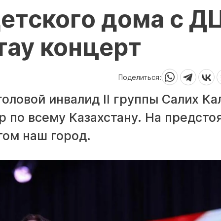
етского дома с Д
тау концерт
Поделиться:
оловой инвалид II группы Салих Ка
р по всему Казахстану. На предст
том наш город.