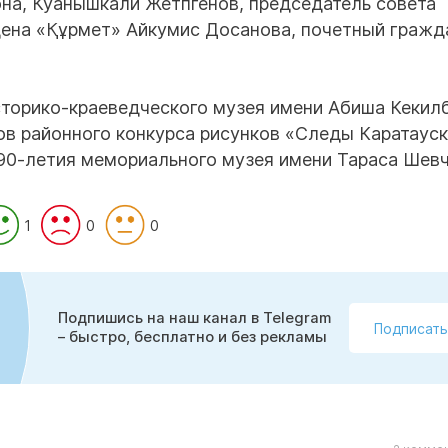
она, Куанышкали Жетпгенов, председатель совета
дена «Құрмет» Айкумис Досанова, почетный гражд
сторико-краеведческого музея имени Абиша Кекил
ов районного конкурса рисунков «Следы Каратаус
 90-летия мемориального музея имени Тараса Шевч
1
0
0
Подпишись на наш канал в Telegram
Подписать
– быстро, бесплатно и без рекламы