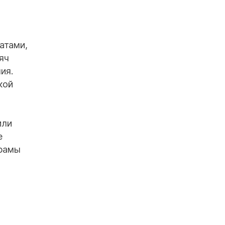
атами,
яч
ия.
кой
или
е
драмы