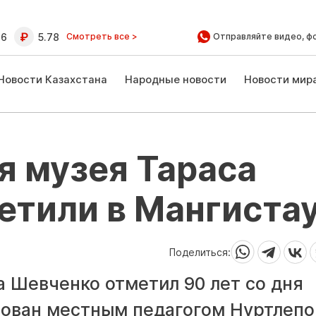
16
5.78
Смотреть все >
Отправляйте видео, ф
Новости Казахстана
Народные новости
Новости мир
я музея Тараса
етили в Мангиста
Поделиться:
 Шевченко отметил 90 лет со дня
снован местным педагогом Нуртлеп