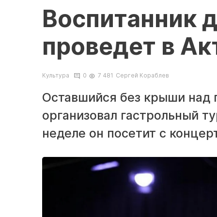
Воспитанник д
проведет в Ак
Культура
0
7 481
Сергей Кораблев
Оставшийся без крыши над г
организовал гастрольный ту
неделе он посетит с концер