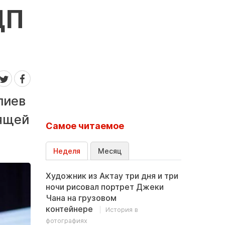
ЦП
лиев
оящей
Самое читаемое
Неделя
Месяц
Художник из Актау три дня и три
ночи рисовал портрет Джеки
Чана на грузовом
контейнере
История в
фотографиях