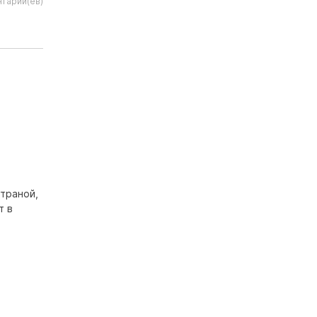
тарий(ев)
траной,
т в