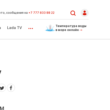
ото, сообщения на
+7 777 833 88 22
...
Температура воды
а
Lada TV
в море онлайн
у
ом