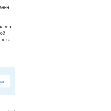
анин
баева
кой
енко.
ся