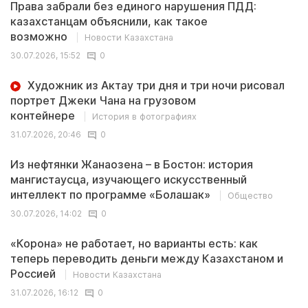
Права забрали без единого нарушения ПДД:
казахстанцам объяснили, как такое
возможно
Новости Казахстана
30.07.2026, 15:52
0
Художник из Актау три дня и три ночи рисовал
портрет Джеки Чана на грузовом
контейнере
История в фотографиях
31.07.2026, 20:46
0
Из нефтянки Жанаозена – в Бостон: история
мангистаусца, изучающего искусственный
интеллект по программе «Болашак»
Общество
30.07.2026, 14:02
0
«Корона» не работает, но варианты есть: как
теперь переводить деньги между Казахстаном и
Россией
Новости Казахстана
31.07.2026, 16:12
0