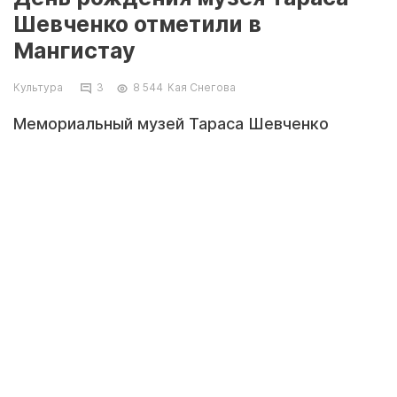
Шевченко отметили в
Мангистау
Культура
3
8 544
Кая Снегова
Мемориальный музей Тараса Шевченко
отметил 90 лет со дня своего создания. Он
был основан местным педагогом Нуртлепом
Несипбековым. Об этом сообщили в центр
общественных коммуникаций Мангистауской
области.