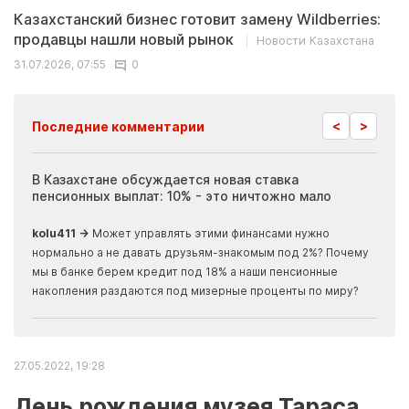
Казахстанский бизнес готовит замену Wildberries:
продавцы нашли новый рынок
Новости Казахстана
31.07.2026, 07:55
0
<
>
Последние комментарии
ия
В Казахстане обсуждается новая ставка
Иноп
пенсионных выплат: 10% - это ничтожно мало
журн
скры
kolu411 →
Может управлять этими финансами нужно
Apma
нормально а не давать друзьям-знакомым под 2%? Почему
прогн
мы в банке берем кредит под 18% а наши пенсионные
накопления раздаются под мизерные проценты по миру?
27.05.2022, 19:28
День рождения музея Тараса