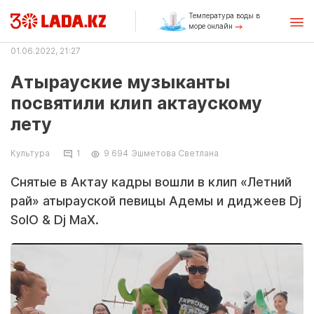
Температура воды в
море онлайн
01.06.2022, 21:27
Атырауские музыканты
посвятили клип актаускому
лету
Культура
1
9 694
Эшметова Светлана
Снятые в Актау кадры вошли в клип «Летний
рай» атырауской певицы Адемы и диджеев Dj
SolO & Dj MaX.