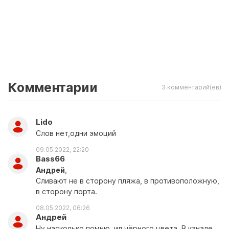
Комментарии
3 комментарий(ев)
Lido
Слов нет,одни эмоций
09.05.2022, 22:20
Bass66
Андpей
,
Сливают не в сторону пляжа, в противоположную,
в сторону порта.
08.05.2022, 06:26
Андpей
Ну насколько помню, ил чёрного цвета. В канале