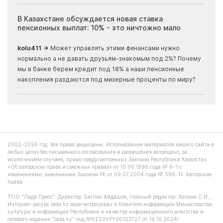
ия
В Казахстане обсуждается новая ставка
Иноп
пенсионных выплат: 10% - это ничтожно мало
журн
скры
kolu411 →
Может управлять этими финансами нужно
Apma
нормально а не давать друзьям-знакомым под 2%? Почему
прогн
мы в банке берем кредит под 18% а наши пенсионные
накопления раздаются под мизерные проценты по миру?
2002-2026 год. Все права защищены. Использование материалов нашего сайта в
любых целях без письменного согласования и разрешения запрещено, за
исключением случаев, прямо предусмотренных Законом Республики Казахстан
«Об авторском праве и смежных правах» от 10.06.1996 года № 6-1 с
изменениями, внесенными Законом РК от 09.07.2004 года № 586-11. Авторские
права.
ТОО "Лада Пресс". Директор: Баглан Айдашов, главный редактор: Хапина С.И.,
Интернет-ресурс lada.kz зарегистрирован в Комитете информации Министерства
культуры и информации Республики в качестве информационного агентства и
сетевого издания "lada.kz" под №KZ59VPY00103727 от 18.10.2024г