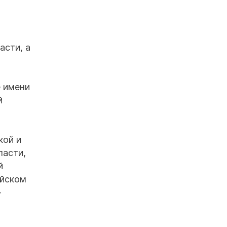
асти, а
е имени
й
кой и
ласти,
й
ийском
-