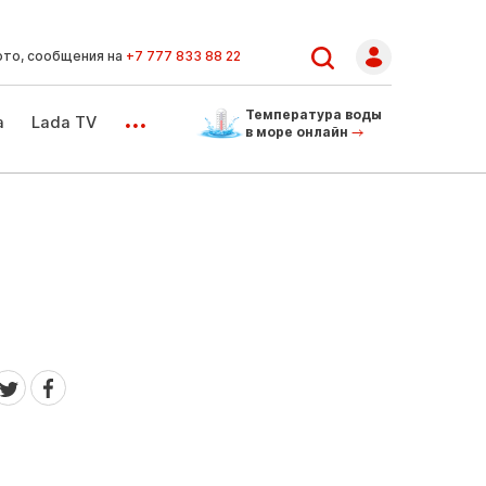
ото, сообщения на
+7 777 833 88 22
...
Температура воды
а
Lada TV
в море онлайн