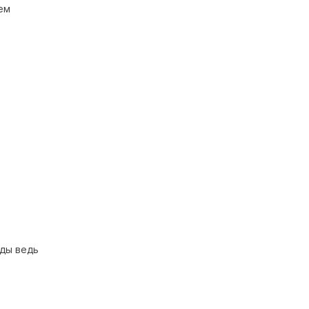
ем
оды ведь