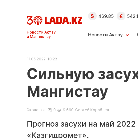
469.85
542.
Ақтау және
Манғыстау
Новости Актау
жаңалықтары
11.05.2022, 10:23
Сильную засух
Мангистау
Экология
9
9 660
Сергей Кораблев
Прогноз засухи на май 2022
«Казгидромет».