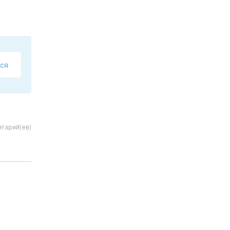
ся
тарий(ев)