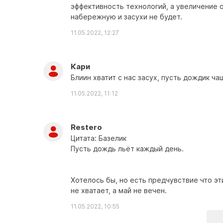
эффективность технологий, а увеличение
набережную и засухи не будет.
11.05.2022, 12:27
Кари
Блиин хватит с нас засух, пусть дождик ча
11.05.2022, 11:12
Restero
Цитата: Базелик
Пусть дождь льёт каждый день.
Хотелось бы, но есть предчувствие что э
не хватает, а май не вечен.
11.05.2022, 10:55