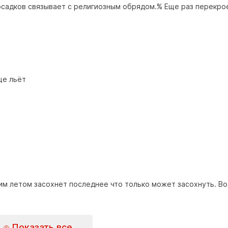
 осадков связывает с религиозным обрядом.% Еще раз перекро
ще льёт
тим летом засохнет последнее что только может засохнуть. В
Показать все