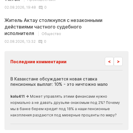
02.08.2026, 19:48
0
Житель Актау столкнулся с незаконными
действиями частного судебного
исполнителя
Общество
02.08.2026, 13:32
0
<
>
Последние комментарии
ия
В Казахстане обсуждается новая ставка
Иноп
пенсионных выплат: 10% - это ничтожно мало
журн
скры
kolu411 →
Может управлять этими финансами нужно
Apma
нормально а не давать друзьям-знакомым под 2%? Почему
прогн
мы в банке берем кредит под 18% а наши пенсионные
накопления раздаются под мизерные проценты по миру?