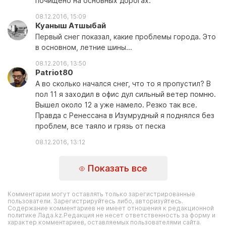
почищено на основных дорогах.
08.12.2016, 15:09
Куаныш Атшыбай
Первый снег показал, какие проблемы города. Это
в основном, летние шины...
08.12.2016, 13:50
Patriot80
А во сколько начался снег, что то я пропустил? В
пол 11 я заходил в офис дул сильный ветер помню.
Вышел около 12 а уже намело. Резко так все.
Правда с Ренессана в Изумрудный я поднялся без
проблем, все таяло и грязь от песка
08.12.2016, 13:12
Показать все
Комментарии могут оставлять только зарегистрированные
пользователи. Зарегистрируйтесь либо, авторизуйтесь.
Содержание комментариев не имеет отношения к редакционной
политике Лада.kz.Редакция не несет ответственность за форму и
характер комментариев, оставляемых пользователями сайта.