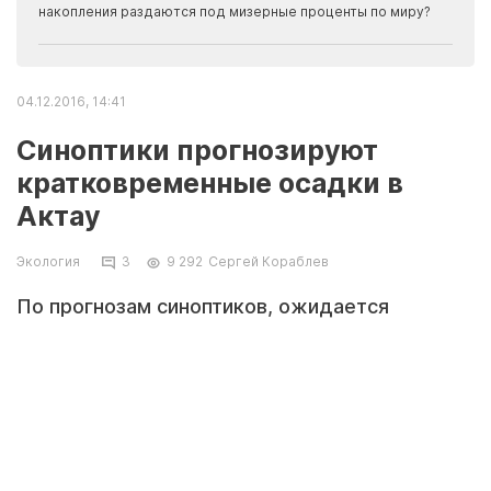
накопления раздаются под мизерные проценты по миру?
04.12.2016, 14:41
Синоптики прогнозируют
кратковременные осадки в
Актау
Экология
3
9 292
Сергей Кораблев
По прогнозам синоптиков, ожидается
переменчивая погода. 6-8 декабря возможны
небольшие осадки.