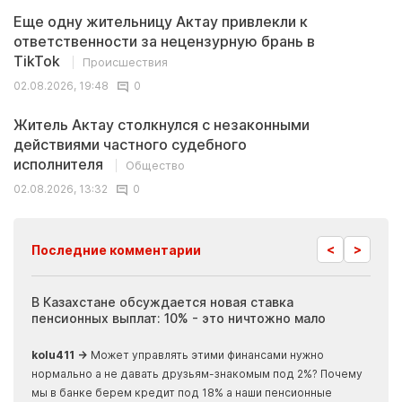
Еще одну жительницу Актау привлекли к
ответственности за нецензурную брань в
TikTok
Происшествия
02.08.2026, 19:48
0
Житель Актау столкнулся с незаконными
действиями частного судебного
исполнителя
Общество
02.08.2026, 13:32
0
<
>
Последние комментарии
ия
В Казахстане обсуждается новая ставка
Иноп
пенсионных выплат: 10% - это ничтожно мало
журн
скры
kolu411 →
Может управлять этими финансами нужно
Apma
нормально а не давать друзьям-знакомым под 2%? Почему
прогн
мы в банке берем кредит под 18% а наши пенсионные