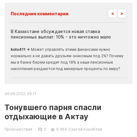
<
>
Последние комментарии
ия
В Казахстане обсуждается новая ставка
Иноп
пенсионных выплат: 10% - это ничтожно мало
журн
скры
kolu411 →
Может управлять этими финансами нужно
Apma
нормально а не давать друзьям-знакомым под 2%? Почему
прогн
мы в банке берем кредит под 18% а наши пенсионные
накопления раздаются под мизерные проценты по миру?
06.06.2022, 09:11
Тонувшего парня спасли
отдыхающие в Актау
Происшествия
0
6 464
Сергей Кораблев