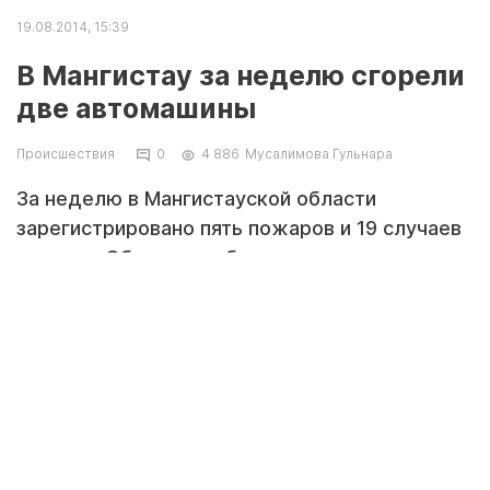
19.08.2014, 15:39
В Мангистау за неделю сгорели
две автомашины
Происшествия
0
4 886
Мусалимова Гульнара
За неделю в Мангистауской области
зарегистрировано пять пожаров и 19 случаев
горения. Об этом сообщает руководитель
пресс-центра службы пожаротушения и
аварийно - спасательных работ ДЧС
Мангистауской области Рукия Сычева.