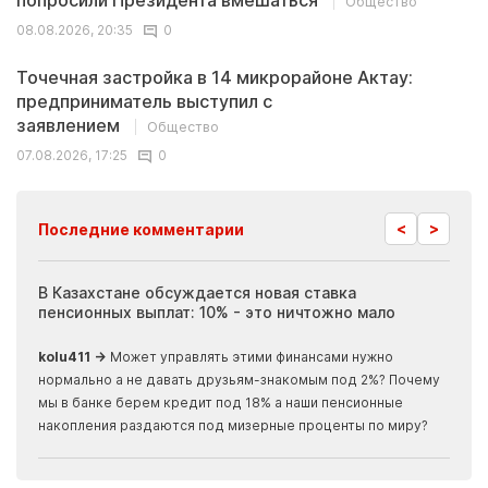
попросили Президента вмешаться
Общество
08.08.2026, 20:35
0
Точечная застройка в 14 микрорайоне Актау:
предприниматель выступил с
заявлением
Общество
07.08.2026, 17:25
0
<
>
Последние комментарии
ия
В Казахстане обсуждается новая ставка
Иноп
пенсионных выплат: 10% - это ничтожно мало
журн
скры
kolu411 →
Может управлять этими финансами нужно
Apma
нормально а не давать друзьям-знакомым под 2%? Почему
прогн
мы в банке берем кредит под 18% а наши пенсионные
накопления раздаются под мизерные проценты по миру?