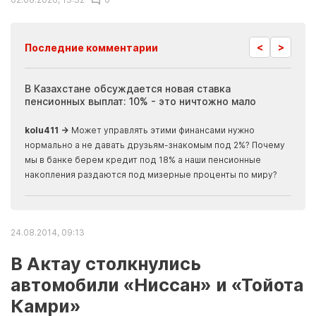
<
>
Последние комментарии
ия
В Казахстане обсуждается новая ставка
Иноп
пенсионных выплат: 10% - это ничтожно мало
журн
скры
kolu411 →
Может управлять этими финансами нужно
Apma
нормально а не давать друзьям-знакомым под 2%? Почему
прогн
мы в банке берем кредит под 18% а наши пенсионные
накопления раздаются под мизерные проценты по миру?
24.08.2014, 09:13
В Актау столкнулись
автомобили «Ниссан» и «Тойота
Камри»