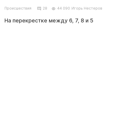
Происшествия
28
44 090
Игорь Нестеров
На перекрестке между 6, 7, 8 и 5
микрорайонами сегодня утром, примерно в
7:00 столкнулись два автомобиля «Ниссан» и
«Тойота Камри».