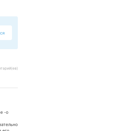
ся
тарий(ев)
е -о
вательно
в его