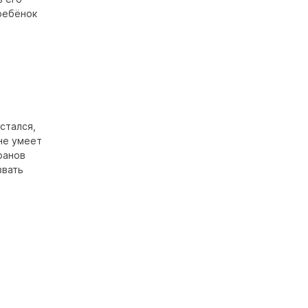
ребёнок
стался,
 не умеет
ранов
звать