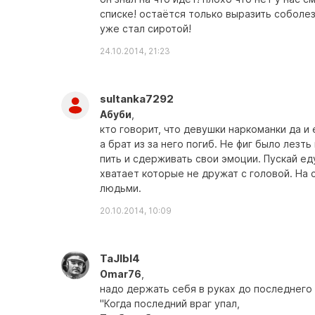
списке! остаётся только выразить соболе
уже стал сиротой!
24.10.2014, 21:23
sultanka7292
Абуби
,
кто говорит, что девушки наркоманки да и 
а брат из за него погиб. Не фиг было лезт
пить и сдерживать свои эмоции. Пускай еду
хватает которые не дружат с головой. На 
людьми.
20.10.2014, 10:09
TaJIbI4
Omar76
,
надо держать себя в руках до последнего
"Когда последний враг упал,