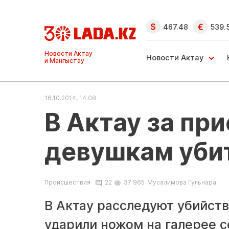
467.48
539.
Ақтау және
Манғыстау
Новости Актау
жаңалықтары
16.10.2014, 14:08
В Актау за пр
девушкам убит
Происшествия
22
37 965
Мусалимова Гульнара
В Актау расследуют убийств
ударили ножом на галерее с