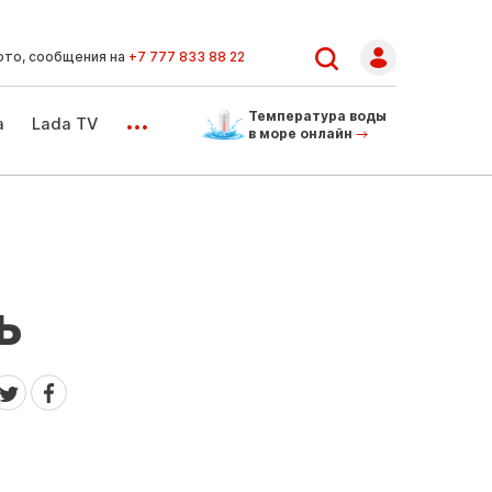
ото, сообщения на
+7 777 833 88 22
...
Температура воды
а
Lada TV
в море онлайн
ь