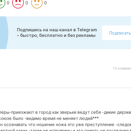
0
0
0
Подпишись на наш канал в Telegram
Подписать
– быстро, бесплатно и без рекламы
13 коммен
олёры-приезжают в город как зверьки ведут себя -дикие дерзки
 союзе было -видимо время не меняет людей***
жен осознавать что ношение ножа это уже преступление -следо
смертной казни -такие не исправимы и эта смерть не последнея 