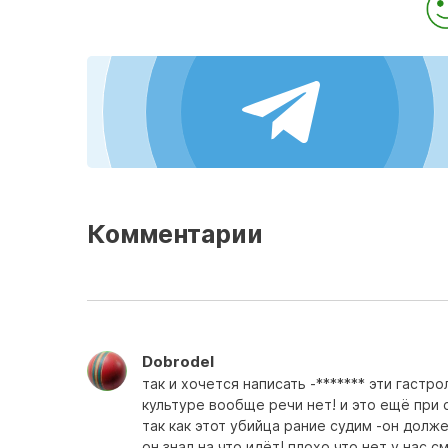
Комментарии
Dobrodel
так и хочется написать -******* эти гастр
культуре вообще речи нет! и это ещё при
так как этот убийца рание судим -он дол
он знал на что идёт! плохо что нет у нас 