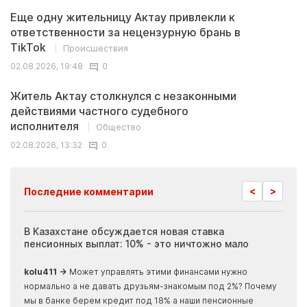
Еще одну жительницу Актау привлекли к
ответственности за нецензурную брань в
TikTok
Происшествия
02.08.2026, 19:48
0
Житель Актау столкнулся с незаконными
действиями частного судебного
исполнителя
Общество
02.08.2026, 13:32
0
<
>
Последние комментарии
ия
В Казахстане обсуждается новая ставка
Иноп
пенсионных выплат: 10% - это ничтожно мало
журн
скры
kolu411 →
Может управлять этими финансами нужно
Apma
нормально а не давать друзьям-знакомым под 2%? Почему
прогн
мы в банке берем кредит под 18% а наши пенсионные