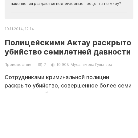
накопления раздаются под мизерные проценты по миру?
10.11.2014, 12:14
Полицейскими Актау раскрыто
убийство семилетней давности
Происшествия
7
10 903
Мусалимова Гульнара
Сотрудниками криминальной полиции
раскрыто убийство, совершенное более семи
лет назад, сообщает руководитель пресс-
службы ДВД Мангистауской области Алия
Шермагамбетова.