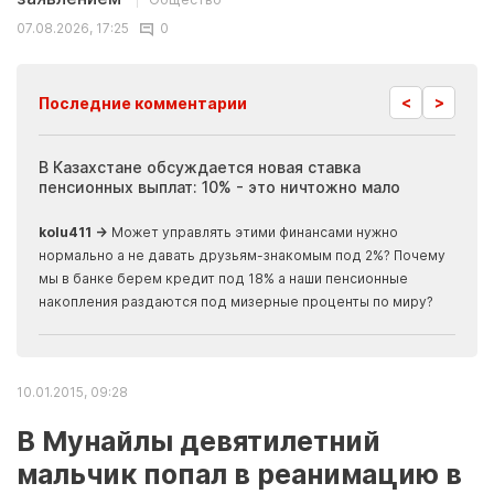
07.08.2026, 17:25
0
<
>
Последние комментарии
ия
В Казахстане обсуждается новая ставка
Иноп
пенсионных выплат: 10% - это ничтожно мало
журн
скры
kolu411 →
Может управлять этими финансами нужно
Apma
нормально а не давать друзьям-знакомым под 2%? Почему
прогн
мы в банке берем кредит под 18% а наши пенсионные
накопления раздаются под мизерные проценты по миру?
10.01.2015, 09:28
В Мунайлы девятилетний
мальчик попал в реанимацию в