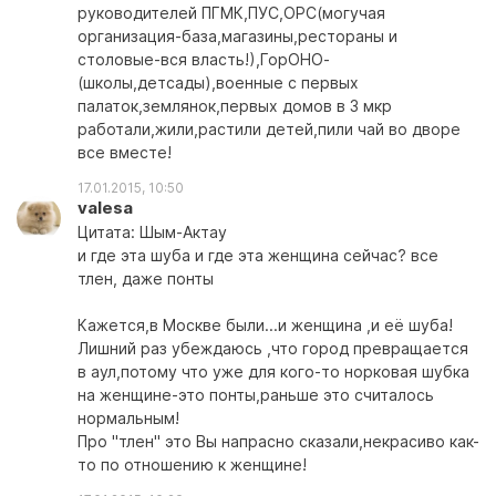
руководителей ПГМК,ПУС,ОРС(могучая
организация-база,магазины,рестораны и
столовые-вся власть!),ГорОНО-
(школы,детсады),военные с первых
палаток,землянок,первых домов в 3 мкр
работали,жили,растили детей,пили чай во дворе
все вместе!
17.01.2015, 10:50
valesa
Цитата: Шым-Актау
и где эта шуба и где эта женщина сейчас? все
тлен, даже понты
Кажется,в Москве были...и женщина ,и её шуба!
Лишний раз убеждаюсь ,что город превращается
в аул,потому что уже для кого-то норковая шубка
на женщине-это понты,раньше это считалось
нормальным!
Про "тлен" это Вы напрасно сказали,некрасиво как-
то по отношению к женщине!