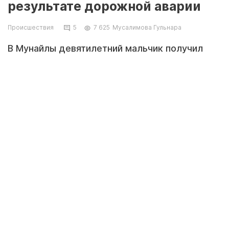
результате дорожной аварии
Происшествия
5
7 625
Мусалимова Гульнара
В Мунайлы девятилетний мальчик получил
тяжелые травмы в результате дорожной
аварии. Об этом «Ладе» сообщили в
дорожно-патрульной службе.