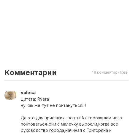
Комментарии
18 комментарий(ев)
valesa
Цитата: Rvera
ну как же тут не понтануться!!!
Да это для приезжих- понты!А сторожилам чего
понтоваться-они с малечку выросли,когда всё
руководство города,начиная с Григоряна и