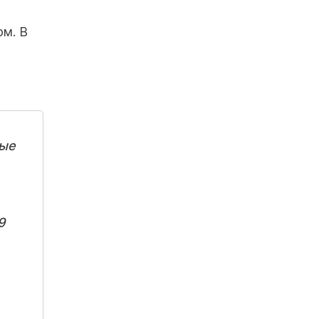
ом. В
ные
9