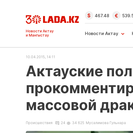
467.48
539.
Ақтау және
Манғыстау
Новости Актау
жаңалықтары
10.04.2015, 14:11
Актауские по
прокомментир
массовой дра
Происшествия
24
34 625
Мусалимова Гульнара