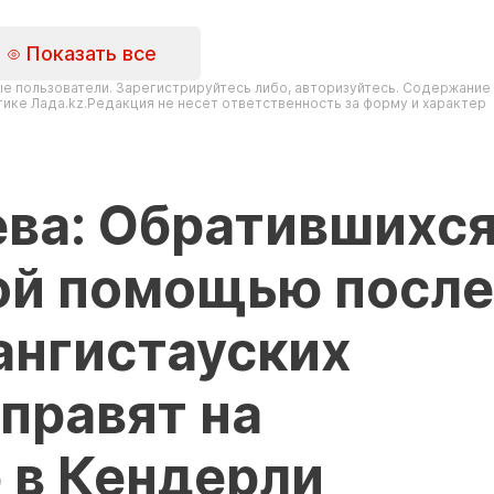
Показать все
е пользователи. Зарегистрируйтесь либо, авторизуйтесь. Содержание
ике Лада.kz.Редакция не несет ответственность за форму и характер
ева: Обратившихс
ой помощью после
ангистауских
правят на
 в Кендерли