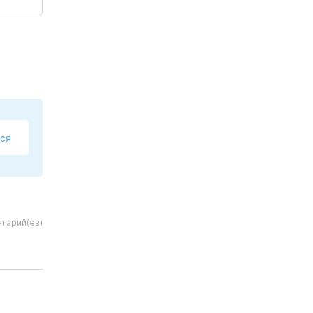
ся
тарий(ев)