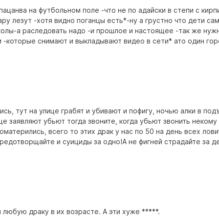
ацанва на футбольном поле -что не по адайски в степи с кирп
ару лезут -хотя видно поганцы есть*-ну а грустно что дети са
колы-а раследовать надо -и прошлое и настоящее -так же нуж
 -которые снимают и выкладывают видео в сети* ато один гор
ись, тут на улице грабят и убивают и пофигу, ночью алки в по
ще заявляют убьют тогда звоните, когда убьют звонить некому 
оматерились, всего то этих драк у нас по 50 на день всех лов
редотворщайте и суициды за одно!А не фигней страдайте за д
любую драку в их возрасте. А эти хуже *****.