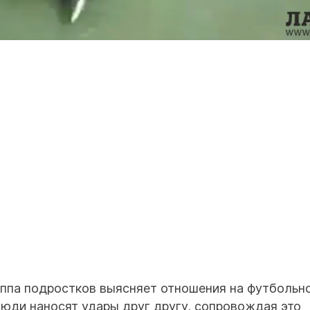
уппа подростков выясняет отношения на футбольн
юди наносят удары друг другу, сопровождая это