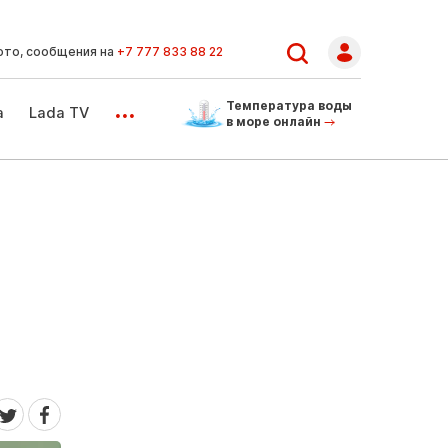
ото, сообщения на
+7 777 833 88 22
...
Температура воды
а
Lada TV
в море онлайн