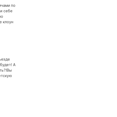
ичами по
ми себе
но
е клоун
дъезде
будет! А
ить?!Вы
етскую