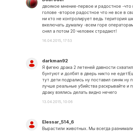
двоякое мнение-первое и радостное -что п
голове -второе радостное что не все в св
ни кто не контролирует ведь територия ш
вкелючать думалку -всем горе операторам
снял а потом 20 человек страдают!
16.04.2015, 17:53
darkman92
Я фигею драка 2 летеней давности схватил
бунтуют и долбят в дверь никто не едет!Е
тут дети подрались ну поставил синяк ну п
лучше реальные убийства раскрывайте и п
драку взялись делать видно нечего
13.04.2015, 10:06
Elessar_514_6
Вырастили животных. Мы всегда разнимали 