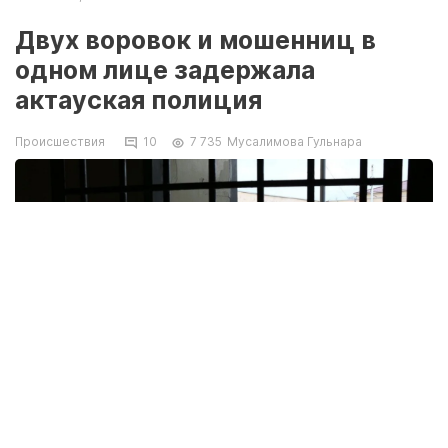
Двух воровок и мошенниц в
одном лице задержала
актауская полиция
Происшествия
10
7 735
Мусалимова Гульнара
Сейчас задержанные смотрят на мир через решетку. Фото
Кадырбека Айдарулы