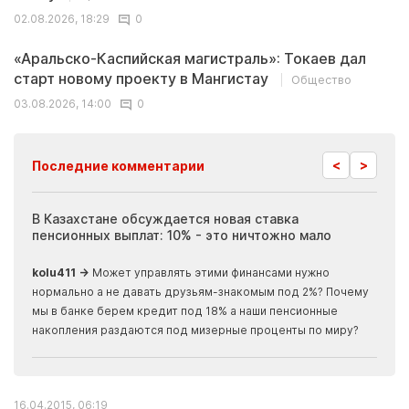
02.08.2026, 18:29
0
«Аральско-Каспийская магистраль»: Токаев дал
старт новому проекту в Мангистау
Общество
03.08.2026, 14:00
0
<
>
Последние комментарии
ия
В Казахстане обсуждается новая ставка
Иноп
пенсионных выплат: 10% - это ничтожно мало
журн
скры
kolu411 →
Может управлять этими финансами нужно
Apma
нормально а не давать друзьям-знакомым под 2%? Почему
прогн
мы в банке берем кредит под 18% а наши пенсионные
накопления раздаются под мизерные проценты по миру?
16.04.2015, 06:19