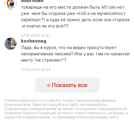
dobrodell
товарищи-на его месте должен быть я!!! сил нет
уже -моя бы сгорела уже чтоб я не мучился!пост
скрипнул-*/ а куда её нужно деть если она сгорела
-и платно ли это всё??
27.05.2015, 21:31
kochevneg
Лада, вы в курсе, что на видео присутствует
ненормативная лексика? Или у вас там по-казахски
никто "не стреляет"?
27.05.2015, 20:24
Показать все
Комментарии могут оставлять только зарегистрированные
пользователи. Зарегистрируйтесь либо, авторизуйтесь.
Содержание комментариев не имеет отношения к редакционной
политике Лада.kz.Редакция не несет ответственность за форму и
характер комментариев, оставляемых пользователями сайта.