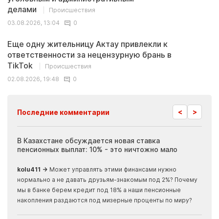
делами
Происшествия
03.08.2026, 13:04
0
Еще одну жительницу Актау привлекли к
ответственности за нецензурную брань в
TikTok
Происшествия
02.08.2026, 19:48
0
<
>
Последние комментарии
ия
В Казахстане обсуждается новая ставка
Иноп
пенсионных выплат: 10% - это ничтожно мало
журн
скры
kolu411 →
Может управлять этими финансами нужно
Apma
нормально а не давать друзьям-знакомым под 2%? Почему
прогн
мы в банке берем кредит под 18% а наши пенсионные
накопления раздаются под мизерные проценты по миру?