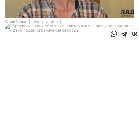
Юрий Халан||news_pic_more|