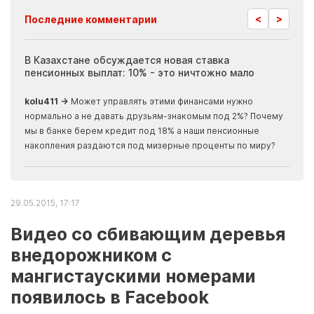
<
>
Последние комментарии
ия
В Казахстане обсуждается новая ставка
Иноп
пенсионных выплат: 10% - это ничтожно мало
журн
скры
kolu411 →
Может управлять этими финансами нужно
Apma
нормально а не давать друзьям-знакомым под 2%? Почему
прогн
мы в банке берем кредит под 18% а наши пенсионные
накопления раздаются под мизерные проценты по миру?
29.05.2015, 17:17
Видео со сбивающим деревья
внедорожником с
мангистаускими номерами
появилось в Facebook