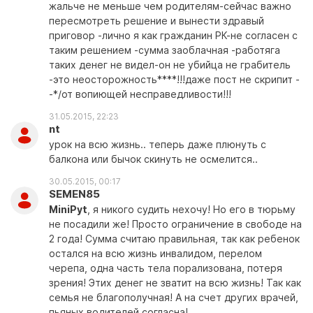
жальче не меньше чем родителям-сейчас важно
пересмотреть решение и вынести здравый
приговор -лично я как гражданин РК-не согласен с
таким решением -сумма заоблачная -работяга
таких денег не видел-он не убийца не грабитель
-это неосторожность****!!!даже пост не скрипит -
-*/от вопиющей несправедливости!!!
31.05.2015, 22:23
nt
урок на всю жизнь.. теперь даже плюнуть с
балкона или бычок скинуть не осмелится..
30.05.2015, 00:17
SEMEN85
MiniPyt
, я никого судить нехочу! Но его в тюрьму
не посадили же! Просто ограничение в свободе на
2 года! Сумма считаю правильная, так как ребенок
остался на всю жизнь инвалидом, перелом
черепа, одна часть тела порализована, потеря
зрения! Этих денег не зватит на всю жизнь! Так как
семья не благополучная! А на счет других врачей,
пьяных водителей согласна!