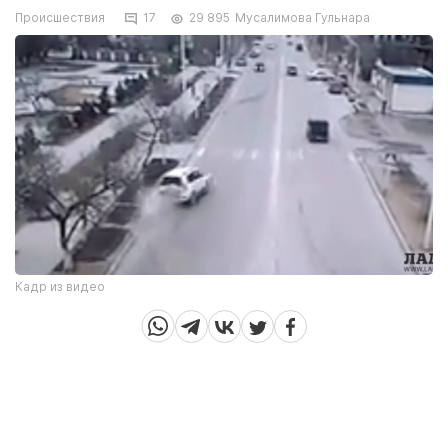
Происшествия
17
29 895
Мусалимова Гульнара
Кадр из видео