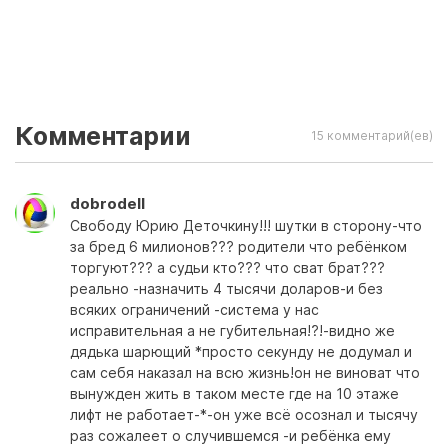
Комментарии
15 комментарий(ев)
dobrodell
Свободу Юрию Деточкину!!! шутки в сторону-что
за бред 6 милионов??? родители что ребёнком
торгуют??? а судьи кто??? что сват брат???
реально -назначить 4 тысячи доларов-и без
всяких ограничений -система у нас
исправительная а не губительная!?!-видно же
дядька шарющий *просто секунду не додумал и
сам себя наказал на всю жизнь!он не виноват что
вынужден жить в таком месте где на 10 этаже
лифт не работает-*-он уже всё осознал и тысячу
раз сожалеет о случившемся -и ребёнка ему