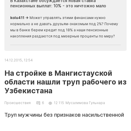
ия
В Казахстане обсуждается новая ставка
Иноп
пенсионных выплат: 10% - это ничтожно мало
журн
скры
kolu411 →
Может управлять этими финансами нужно
Apma
нормально а не давать друзьям-знакомым под 2%? Почему
прогн
мы в банке берем кредит под 18% а наши пенсионные
накопления раздаются под мизерные проценты по миру?
14.12.2015, 12:54
На стройке в Мангистауской
области нашли труп рабочего из
Узбекистана
Происшествия
6
12 115
Мусалимова Гульнара
Труп мужчины без признаков насильственной
смерти обнаружен на одной из строек в
Мангистауской области. По данным