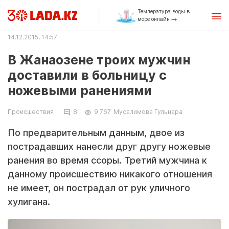
Температура воды в
море онлайн
14.12.2015, 14:57
В Жанаозене троих мужчин
доставили в больницу с
ножевыми ранениями
Происшествия
8
9 767
Мусалимова Гульнара
По предварительным данным, двое из
пострадавших нанесли друг другу ножевые
ранения во время ссоры. Третий мужчина к
данному происшествию никакого отношения
не имеет, он пострадал от рук уличного
хулигана.